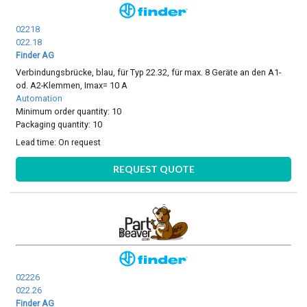
02218
022.18
Finder AG
Verbindungsbrücke, blau, für Typ 22.32, für max. 8 Geräte an den A1-
od. A2-Klemmen, Imax= 10 A
Automation
Minimum order quantity: 10
Packaging quantity: 10
Lead time:
On request
REQUEST QUOTE
02226
022.26
Finder AG