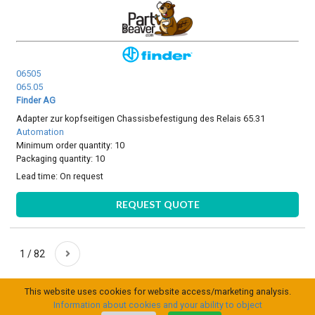
06505
065.05
Finder AG
Adapter zur kopfseitigen Chassisbefestigung des Relais 65.31
Automation
Minimum order quantity: 10
Packaging quantity: 10
Lead time:
On request
REQUEST QUOTE
1 / 82
This website uses cookies for website access/marketing analysis.
Information about cookies and your ability to object