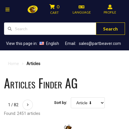
0
LANGUAGE
PROFILE
CART
Search
View this page in:
English
Email:
sales@partbeaver.com
Home
Articles
Articles Finder AG
Sort by:
1 / 82
Found: 2451 articles