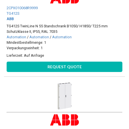
2CPX010068R9999
TG412S
ABB
TG412S TwinLine N 55 Standschrank B1050/ H1850/ T225 mm
Schutzklasse II, IP55, RAL 7035
Automation
/
Automation
/
Automation
Mindestbestellmenge: 1
Verpackungseinheit: 1
Lieferzeit:
Auf Anfrage
REQUEST QUOTE