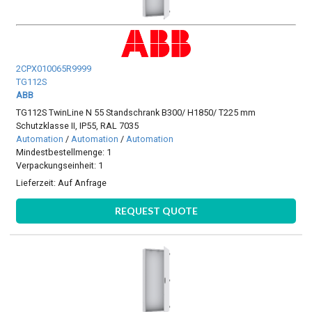
2CPX010065R9999
TG112S
ABB
TG112S TwinLine N 55 Standschrank B300/ H1850/ T225 mm
Schutzklasse II, IP55, RAL 7035
Automation
/
Automation
/
Automation
Mindestbestellmenge: 1
Verpackungseinheit: 1
Lieferzeit:
Auf Anfrage
REQUEST QUOTE