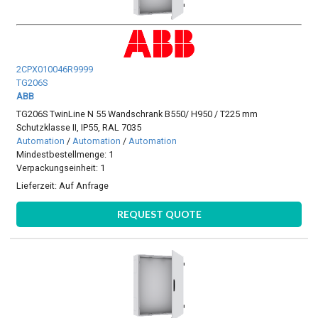
2CPX010046R9999
TG206S
ABB
TG206S TwinLine N 55 Wandschrank B550/ H950 / T225 mm
Schutzklasse II, IP55, RAL 7035
Automation
/
Automation
/
Automation
Mindestbestellmenge: 1
Verpackungseinheit: 1
Lieferzeit:
Auf Anfrage
REQUEST QUOTE