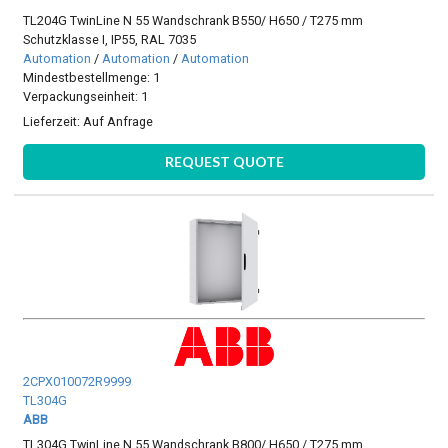
TL204G TwinLine N 55 Wandschrank B550/ H650 / T275 mm
Schutzklasse I, IP55, RAL 7035
Automation
/
Automation
/
Automation
Mindestbestellmenge: 1
Verpackungseinheit: 1
Lieferzeit:
Auf Anfrage
REQUEST QUOTE
2CPX010072R9999
TL304G
ABB
TL304G TwinLine N 55 Wandschrank B800/ H650 / T275 mm