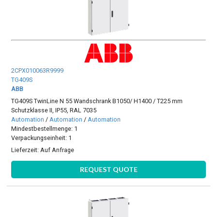
2CPX010063R9999
TG409S
ABB
TG409S TwinLine N 55 Wandschrank B1050/ H1400 / T225 mm
Schutzklasse II, IP55, RAL 7035
Automation
/
Automation
/
Automation
Mindestbestellmenge: 1
Verpackungseinheit: 1
Lieferzeit:
Auf Anfrage
REQUEST QUOTE