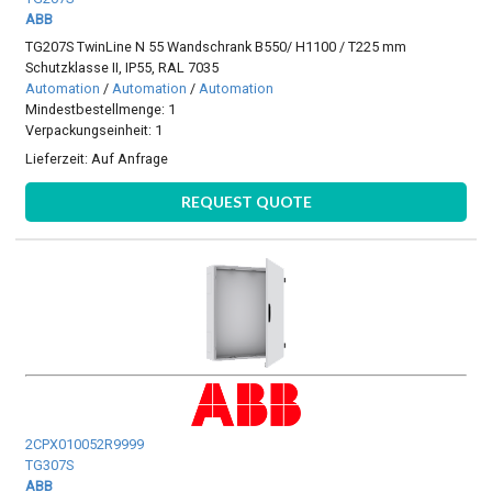
ABB
TG207S TwinLine N 55 Wandschrank B550/ H1100 / T225 mm
Schutzklasse II, IP55, RAL 7035
Automation
/
Automation
/
Automation
Mindestbestellmenge: 1
Verpackungseinheit: 1
Lieferzeit:
Auf Anfrage
REQUEST QUOTE
2CPX010052R9999
TG307S
ABB