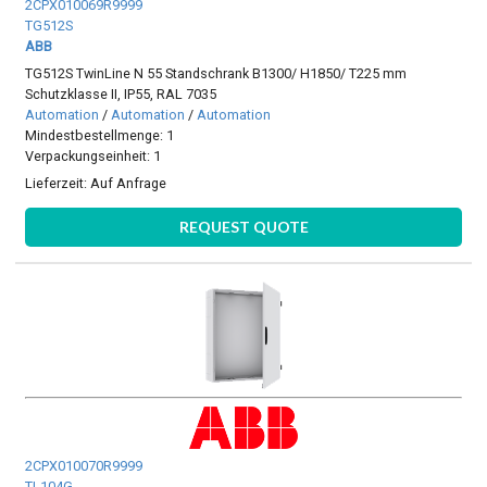
2CPX010069R9999
TG512S
ABB
TG512S TwinLine N 55 Standschrank B1300/ H1850/ T225 mm
Schutzklasse II, IP55, RAL 7035
Automation
/
Automation
/
Automation
Mindestbestellmenge: 1
Verpackungseinheit: 1
Lieferzeit:
Auf Anfrage
REQUEST QUOTE
2CPX010070R9999
TL104G