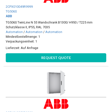
2CPX010049R9999
TG506S
ABB
TG506S TwinLine N 55 Wandschrank B1300/ H950 / T225 mm
Schutzklasse II, IP55, RAL 7035
Automation
/
Automation
/
Automation
Mindestbestellmenge: 1
Verpackungseinheit: 1
Lieferzeit:
Auf Anfrage
REQUEST QUOTE