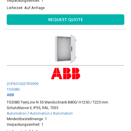
Verpackungseinheit: 1
Lieferzeit:
Auf Anfrage
REQUEST QUOTE
2CPX010057R9999
TG308S
ABB
TG308S TwinLine N 55 Wandschrank B800/ H1250 / T225 mm
Schutzklasse II, IP55, RAL 7035
Automation
/
Automation
/
Automation
Mindestbestellmenge: 1
Verpackungseinheit: 1