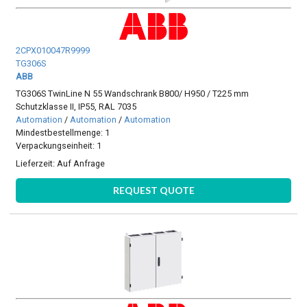
2CPX010047R9999
TG306S
ABB
TG306S TwinLine N 55 Wandschrank B800/ H950 / T225 mm
Schutzklasse II, IP55, RAL 7035
Automation
/
Automation
/
Automation
Mindestbestellmenge: 1
Verpackungseinheit: 1
Lieferzeit:
Auf Anfrage
REQUEST QUOTE