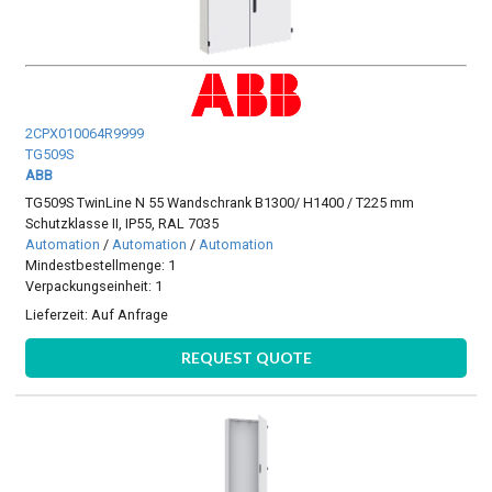
2CPX010064R9999
TG509S
ABB
TG509S TwinLine N 55 Wandschrank B1300/ H1400 / T225 mm
Schutzklasse II, IP55, RAL 7035
Automation
/
Automation
/
Automation
Mindestbestellmenge: 1
Verpackungseinheit: 1
Lieferzeit:
Auf Anfrage
REQUEST QUOTE