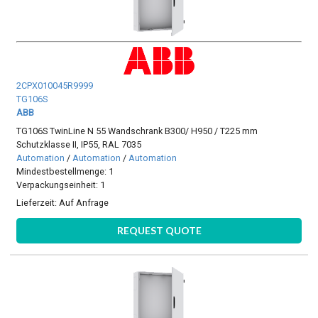
2CPX010045R9999
TG106S
ABB
TG106S TwinLine N 55 Wandschrank B300/ H950 / T225 mm
Schutzklasse II, IP55, RAL 7035
Automation
/
Automation
/
Automation
Mindestbestellmenge: 1
Verpackungseinheit: 1
Lieferzeit:
Auf Anfrage
REQUEST QUOTE