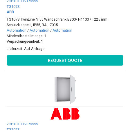
2CPX010050R9999
TG107S
ABB
TG107S TwinLine N 55 Wandschrank B300/ H1100 / T225 mm
Schutzklasse II, IP55, RAL 7035
Automation
/
Automation
/
Automation
Mindestbestellmenge: 1
Verpackungseinheit: 1
Lieferzeit:
Auf Anfrage
REQUEST QUOTE
2CPX010051R9999
TG207S