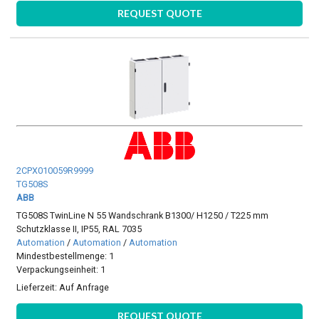
REQUEST QUOTE
2CPX010059R9999
TG508S
ABB
TG508S TwinLine N 55 Wandschrank B1300/ H1250 / T225 mm
Schutzklasse II, IP55, RAL 7035
Automation
/
Automation
/
Automation
Mindestbestellmenge: 1
Verpackungseinheit: 1
Lieferzeit:
Auf Anfrage
REQUEST QUOTE