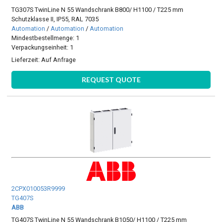
TG307S TwinLine N 55 Wandschrank B800/ H1100 / T225 mm
Schutzklasse II, IP55, RAL 7035
Automation
/
Automation
/
Automation
Mindestbestellmenge: 1
Verpackungseinheit: 1
Lieferzeit:
Auf Anfrage
REQUEST QUOTE
2CPX010053R9999
TG407S
ABB
TG407S TwinLine N 55 Wandschrank B1050/ H1100 / T225 mm