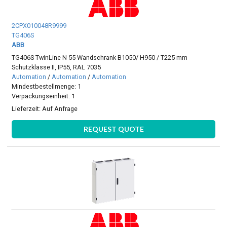
2CPX010048R9999
TG406S
ABB
TG406S TwinLine N 55 Wandschrank B1050/ H950 / T225 mm
Schutzklasse II, IP55, RAL 7035
Automation
/
Automation
/
Automation
Mindestbestellmenge: 1
Verpackungseinheit: 1
Lieferzeit:
Auf Anfrage
REQUEST QUOTE