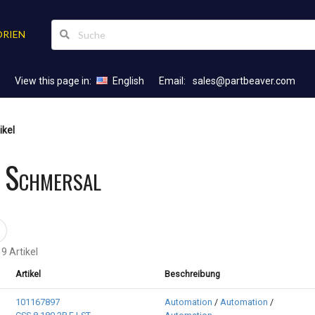
RIEN
View this page in:
English
Email:
sales@partbeaver.com
ikel
l Schmersal
9 Artikel
Artikel
Beschreibung
101167897
Automation
/
Automation
/