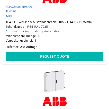
2CPX010098R9999
TL409G
ABB
TL409G TwinLine N 55 Wandschrank B1050/ H1400 / T275 mm
Schutzklasse I, IP55, RAL 7035
Automation
/
Automation
/
Automation
Mindestbestellmenge: 1
Verpackungseinheit: 1
Lieferzeit:
Auf Anfrage
REQUEST QUOTE