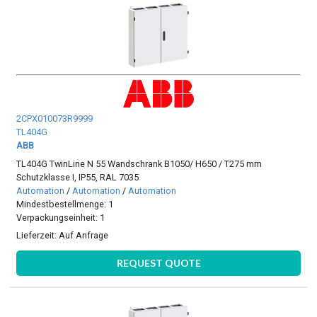
2CPX010073R9999
TL404G
ABB
TL404G TwinLine N 55 Wandschrank B1050/ H650 / T275 mm
Schutzklasse I, IP55, RAL 7035
Automation
/
Automation
/
Automation
Mindestbestellmenge: 1
Verpackungseinheit: 1
Lieferzeit:
Auf Anfrage
REQUEST QUOTE