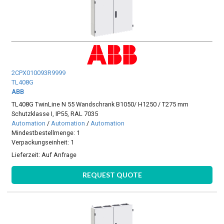
2CPX010093R9999
TL408G
ABB
TL408G TwinLine N 55 Wandschrank B1050/ H1250 / T275 mm
Schutzklasse I, IP55, RAL 7035
Automation
/
Automation
/
Automation
Mindestbestellmenge: 1
Verpackungseinheit: 1
Lieferzeit:
Auf Anfrage
REQUEST QUOTE