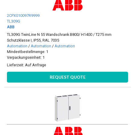
2CPX010097R9999
TL309G
ABB
TL309G TwinLine N 55 Wandschrank B800/ H1400 / T275 mm
Schutzklasse I, IP55, RAL 7035
Automation
/
Automation
/
Automation
Mindestbestellmenge: 1
Verpackungseinheit: 1
Lieferzeit:
Auf Anfrage
REQUEST QUOTE