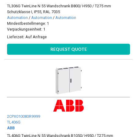
TL306G TwinLine N 55 Wandschrank B800/ H950 / T275 mm
Schutzklasse I, IP55, RAL 7035
Automation
/
Automation
/
Automation
Mindestbestellmenge: 1
Verpackungseinheit: 1
Lieferzeit:
Auf Anfrage
REQUEST QUOTE
2CPX010083R9999
TL406G
ABB
TL406G TwinLine N 55 Wandschrank B1050/ H950 / T275 mm