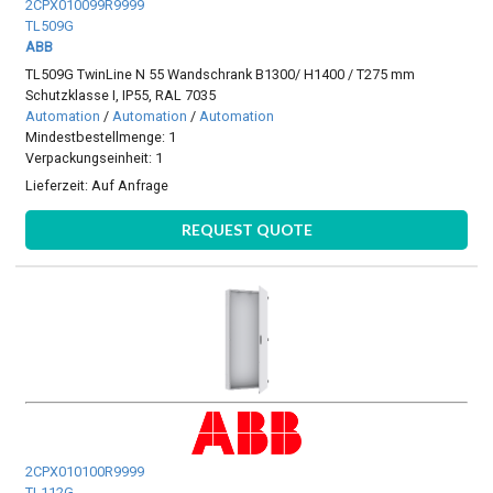
2CPX010099R9999
TL509G
ABB
TL509G TwinLine N 55 Wandschrank B1300/ H1400 / T275 mm
Schutzklasse I, IP55, RAL 7035
Automation
/
Automation
/
Automation
Mindestbestellmenge: 1
Verpackungseinheit: 1
Lieferzeit:
Auf Anfrage
REQUEST QUOTE
2CPX010100R9999
TL112G