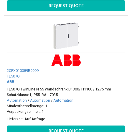
REQUEST QUOTE
2CPX010089R9999
TL507G
ABB
TL507G TwinLine N 55 Wandschrank B1300/ H1100 / T275 mm
Schutzklasse I, IP55, RAL 7035
Automation
/
Automation
/
Automation
Mindestbestellmenge: 1
Verpackungseinheit: 1
Lieferzeit:
Auf Anfrage
REQUEST QUOTE