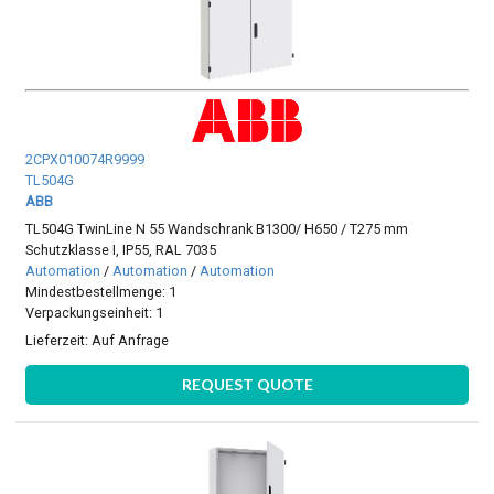
2CPX010074R9999
TL504G
ABB
TL504G TwinLine N 55 Wandschrank B1300/ H650 / T275 mm
Schutzklasse I, IP55, RAL 7035
Automation
/
Automation
/
Automation
Mindestbestellmenge: 1
Verpackungseinheit: 1
Lieferzeit:
Auf Anfrage
REQUEST QUOTE