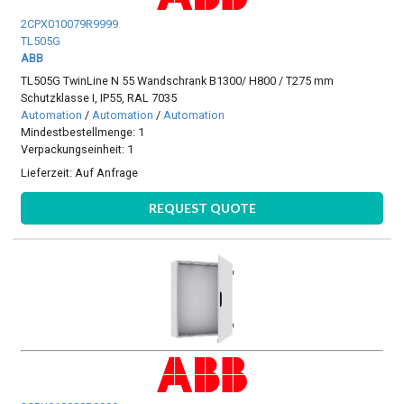
2CPX010079R9999
TL505G
ABB
TL505G TwinLine N 55 Wandschrank B1300/ H800 / T275 mm
Schutzklasse I, IP55, RAL 7035
Automation
/
Automation
/
Automation
Mindestbestellmenge: 1
Verpackungseinheit: 1
Lieferzeit:
Auf Anfrage
REQUEST QUOTE