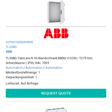
2CPX010092R9999
TL308G
ABB
TL308G TwinLine N 55 Wandschrank B800/ H1250 / T275 mm
Schutzklasse I, IP55, RAL 7035
Automation
/
Automation
/
Automation
Mindestbestellmenge: 1
Verpackungseinheit: 1
Lieferzeit:
Auf Anfrage
REQUEST QUOTE