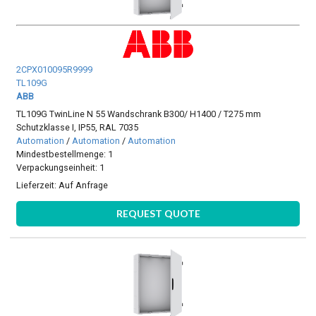
2CPX010095R9999
TL109G
ABB
TL109G TwinLine N 55 Wandschrank B300/ H1400 / T275 mm
Schutzklasse I, IP55, RAL 7035
Automation
/
Automation
/
Automation
Mindestbestellmenge: 1
Verpackungseinheit: 1
Lieferzeit:
Auf Anfrage
REQUEST QUOTE