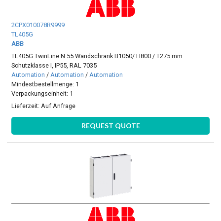
2CPX010078R9999
TL405G
ABB
TL405G TwinLine N 55 Wandschrank B1050/ H800 / T275 mm
Schutzklasse I, IP55, RAL 7035
Automation
/
Automation
/
Automation
Mindestbestellmenge: 1
Verpackungseinheit: 1
Lieferzeit:
Auf Anfrage
REQUEST QUOTE