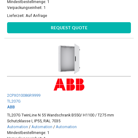
Mindestbestellmenge: 1
Verpackungseinheit: 1
Lieferzeit:
Auf Anfrage
REQUEST QUOTE
2CPX010086R9999
TL207G
ABB
TL207G TwinLine N 55 Wandschrank B550/ H1100 / T275 mm
Schutzklasse I, IP55, RAL 7035
Automation
/
Automation
/
Automation
Mindestbestellmenge: 1