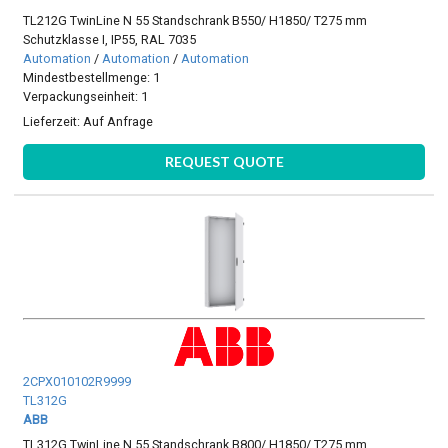
TL212G TwinLine N 55 Standschrank B550/ H1850/ T275 mm
Schutzklasse I, IP55, RAL 7035
Automation
/
Automation
/
Automation
Mindestbestellmenge: 1
Verpackungseinheit: 1
Lieferzeit:
Auf Anfrage
REQUEST QUOTE
2CPX010102R9999
TL312G
ABB
TL312G TwinLine N 55 Standschrank B800/ H1850/ T275 mm