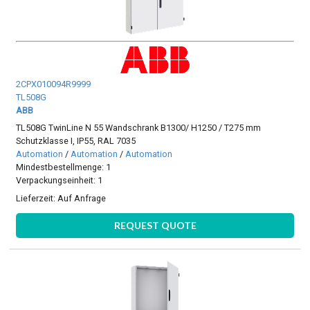
2CPX010094R9999
TL508G
ABB
TL508G TwinLine N 55 Wandschrank B1300/ H1250 / T275 mm
Schutzklasse I, IP55, RAL 7035
Automation
/
Automation
/
Automation
Mindestbestellmenge: 1
Verpackungseinheit: 1
Lieferzeit:
Auf Anfrage
REQUEST QUOTE