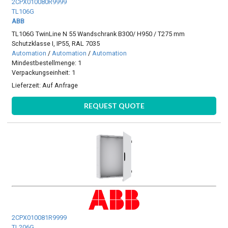
2CPX010080R9999
TL106G
ABB
TL106G TwinLine N 55 Wandschrank B300/ H950 / T275 mm
Schutzklasse I, IP55, RAL 7035
Automation
/
Automation
/
Automation
Mindestbestellmenge: 1
Verpackungseinheit: 1
Lieferzeit:
Auf Anfrage
REQUEST QUOTE
2CPX010081R9999
TL206G