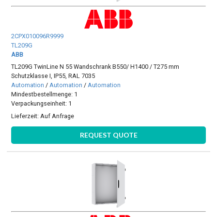
2CPX010096R9999
TL209G
ABB
TL209G TwinLine N 55 Wandschrank B550/ H1400 / T275 mm
Schutzklasse I, IP55, RAL 7035
Automation
/
Automation
/
Automation
Mindestbestellmenge: 1
Verpackungseinheit: 1
Lieferzeit:
Auf Anfrage
REQUEST QUOTE