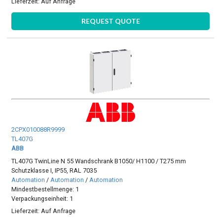
Lieferzeit:
Auf Anfrage
REQUEST QUOTE
2CPX010088R9999
TL407G
ABB
TL407G TwinLine N 55 Wandschrank B1050/ H1100 / T275 mm
Schutzklasse I, IP55, RAL 7035
Automation
/
Automation
/
Automation
Mindestbestellmenge: 1
Verpackungseinheit: 1
Lieferzeit:
Auf Anfrage