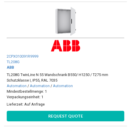
2CPX010091R9999
TL208G
ABB
TL208G TwinLine N 55 Wandschrank B550/ H1250 / T275 mm
Schutzklasse I, IP55, RAL 7035
Automation
/
Automation
/
Automation
Mindestbestellmenge: 1
Verpackungseinheit: 1
Lieferzeit:
Auf Anfrage
REQUEST QUOTE