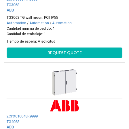
TG306S
ABB
TG306S TG wall moun. PCII IP55
Automation
/
Automation
/
Automation
Cantidad mínima de pedido: 1
Cantidad de embalaje: 1
Tiempo de espera:
A solicitud
REQUEST QUOTE
2CPX010048R9999
TG406S
ABB