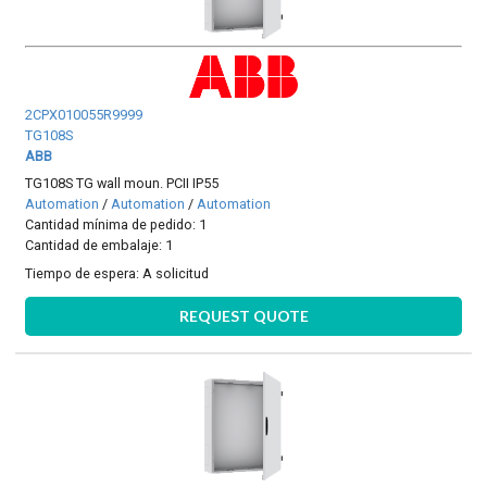
2CPX010055R9999
TG108S
ABB
TG108S TG wall moun. PCII IP55
Automation
/
Automation
/
Automation
Cantidad mínima de pedido: 1
Cantidad de embalaje: 1
Tiempo de espera:
A solicitud
REQUEST QUOTE