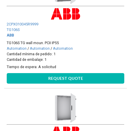
2CPX010045R9999
TG106S
ABB
TG106S TG wall moun. PCII IP55
Automation
/
Automation
/
Automation
Cantidad mínima de pedido: 1
Cantidad de embalaje: 1
Tiempo de espera:
A solicitud
REQUEST QUOTE