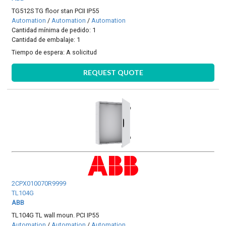
TG512S TG floor stan PCII IP55
Automation
/
Automation
/
Automation
Cantidad mínima de pedido: 1
Cantidad de embalaje: 1
Tiempo de espera:
A solicitud
REQUEST QUOTE
2CPX010070R9999
TL104G
ABB
TL104G TL wall moun. PCI IP55
Automation
/
Automation
/
Automation