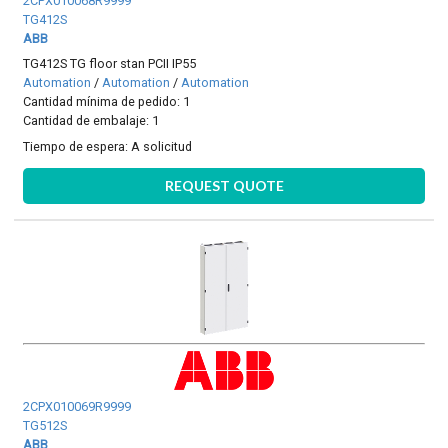
2CPX010068R9999
TG412S
ABB
TG412S TG floor stan PCII IP55
Automation
/
Automation
/
Automation
Cantidad mínima de pedido: 1
Cantidad de embalaje: 1
Tiempo de espera:
A solicitud
REQUEST QUOTE
2CPX010069R9999
TG512S
ABB