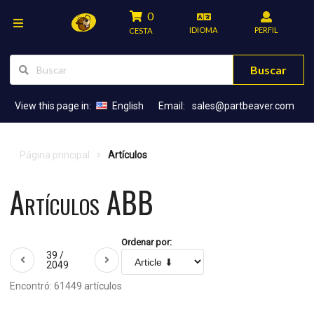
0
IDIOMA
PERFIL
CESTA
Buscar
View this page in:
English
Email:
sales@partbeaver.com
Página principal
Artículos
Artículos ABB
Ordenar por:
39 /
2049
Encontró: 61449 artículos