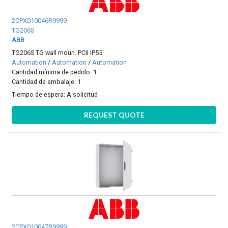
2CPX010046R9999
TG206S
ABB
TG206S TG wall moun. PCII IP55
Automation
/
Automation
/
Automation
Cantidad mínima de pedido: 1
Cantidad de embalaje: 1
Tiempo de espera:
A solicitud
REQUEST QUOTE
2CPX010047R9999