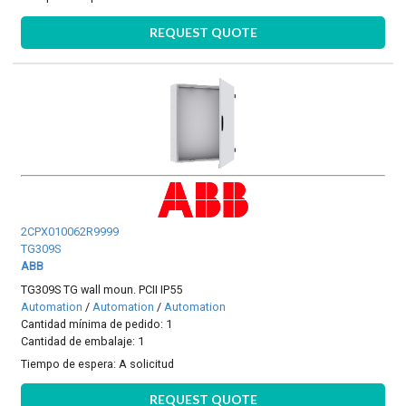
REQUEST QUOTE
2CPX010062R9999
TG309S
ABB
TG309S TG wall moun. PCII IP55
Automation
/
Automation
/
Automation
Cantidad mínima de pedido: 1
Cantidad de embalaje: 1
Tiempo de espera:
A solicitud
REQUEST QUOTE