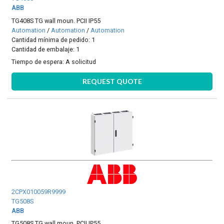
ABB
TG408S TG wall moun. PCII IP55
Automation
/
Automation
/
Automation
Cantidad mínima de pedido: 1
Cantidad de embalaje: 1
Tiempo de espera:
A solicitud
REQUEST QUOTE
2CPX010059R9999
TG508S
ABB
TG508S TG wall moun. PCII IP55