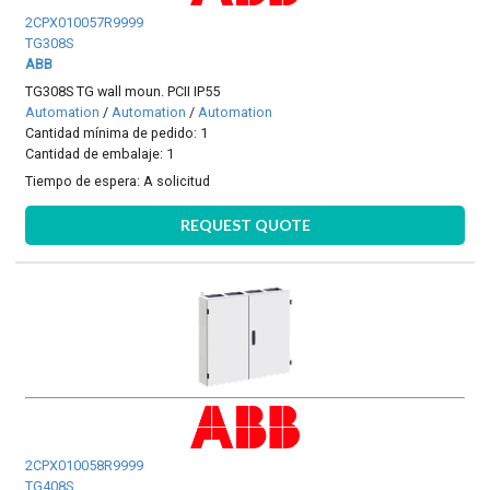
2CPX010057R9999
TG308S
ABB
TG308S TG wall moun. PCII IP55
Automation
/
Automation
/
Automation
Cantidad mínima de pedido: 1
Cantidad de embalaje: 1
Tiempo de espera:
A solicitud
REQUEST QUOTE
2CPX010058R9999
TG408S