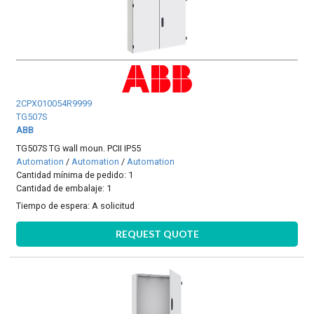
2CPX010054R9999
TG507S
ABB
TG507S TG wall moun. PCII IP55
Automation
/
Automation
/
Automation
Cantidad mínima de pedido: 1
Cantidad de embalaje: 1
Tiempo de espera:
A solicitud
REQUEST QUOTE