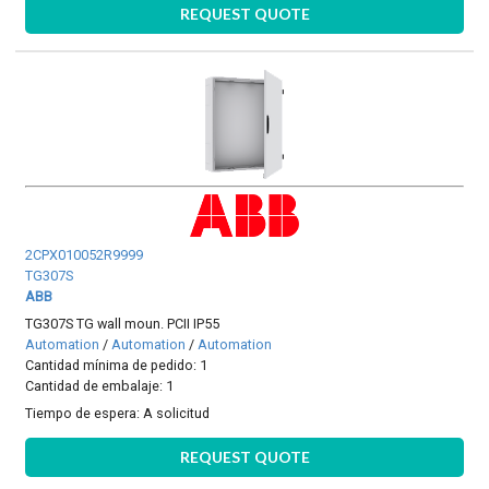
REQUEST QUOTE
2CPX010052R9999
TG307S
ABB
TG307S TG wall moun. PCII IP55
Automation
/
Automation
/
Automation
Cantidad mínima de pedido: 1
Cantidad de embalaje: 1
Tiempo de espera:
A solicitud
REQUEST QUOTE