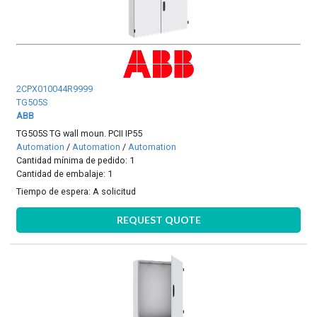
2CPX010044R9999
TG505S
ABB
TG505S TG wall moun. PCII IP55
Automation
/
Automation
/
Automation
Cantidad mínima de pedido: 1
Cantidad de embalaje: 1
Tiempo de espera:
A solicitud
REQUEST QUOTE