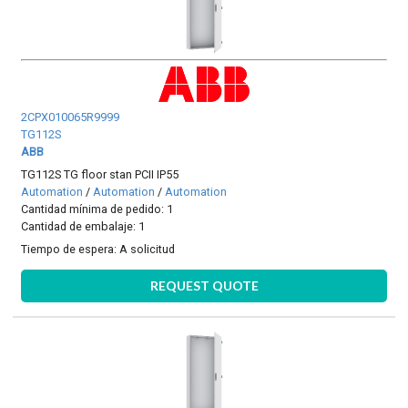
2CPX010065R9999
TG112S
ABB
TG112S TG floor stan PCII IP55
Automation
/
Automation
/
Automation
Cantidad mínima de pedido: 1
Cantidad de embalaje: 1
Tiempo de espera:
A solicitud
REQUEST QUOTE