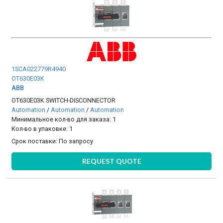
1SCA022779R4940
OT630E03K
ABB
OT630E03K SWITCH-DISCONNECTOR
Automation
/
Automation
/
Automation
Минимальное кол-во для заказа: 1
Кол-во в упаковке: 1
Срок поставки:
По запросу
REQUEST QUOTE