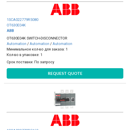
1SCA022779R5080
OT630E04K
ABB
OT630E04K SWITCH-DISCONNECTOR
Automation
/
Automation
/
Automation
Минимальное кол-во для заказа: 1
Кол-во в упаковке: 1
Срок поставки:
По запросу
REQUEST QUOTE