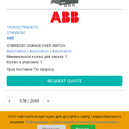
1SCA022785R4270
OT800E03C
ABB
OT800E03C CHANGE-OVER SWITCH
Automation
/
Automation
/
Automation
Минимальное кол-во для заказа: 1
Кол-во в упаковке: 1
Срок поставки:
По запросу
REQUEST QUOTE
578 / 2049
Этот сайт использует куки для доступа к сайту / маркетингового
анализа.
Информация о куки и вашей возможности возражать