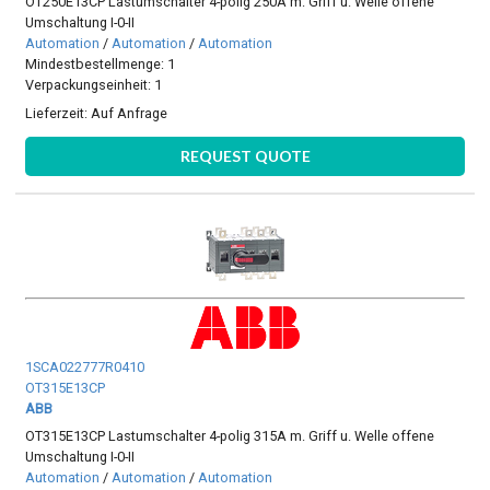
OT250E13CP Lastumschalter 4-polig 250A m. Griff u. Welle offene
Umschaltung I-0-II
Automation
/
Automation
/
Automation
Mindestbestellmenge: 1
Verpackungseinheit: 1
Lieferzeit:
Auf Anfrage
REQUEST QUOTE
1SCA022777R0410
OT315E13CP
ABB
OT315E13CP Lastumschalter 4-polig 315A m. Griff u. Welle offene
Umschaltung I-0-II
Automation
/
Automation
/
Automation