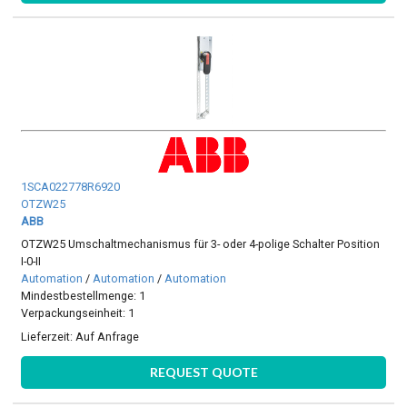
1SCA022778R6920
OTZW25
ABB
OTZW25 Umschaltmechanismus für 3- oder 4-polige Schalter Position
I-0-II
Automation
/
Automation
/
Automation
Mindestbestellmenge: 1
Verpackungseinheit: 1
Lieferzeit:
Auf Anfrage
REQUEST QUOTE