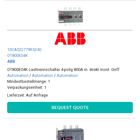
1SCA022779R5240
OT800E04K
ABB
OT800E04K Lasttrennschalter 4-polig 800A m. direkt mont. Griff
Automation
/
Automation
/
Automation
Mindestbestellmenge: 1
Verpackungseinheit: 1
Lieferzeit:
Auf Anfrage
REQUEST QUOTE