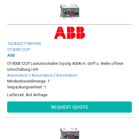
1SCA022776R9590
OT400E12CP
ABB
OT400E12CP Lastumschalter 3-polig 400A m. Griff u. Welle offene
Umschaltung I-0-II
Automation
/
Automation
/
Automation
Mindestbestellmenge: 1
Verpackungseinheit: 1
Lieferzeit:
Auf Anfrage
REQUEST QUOTE