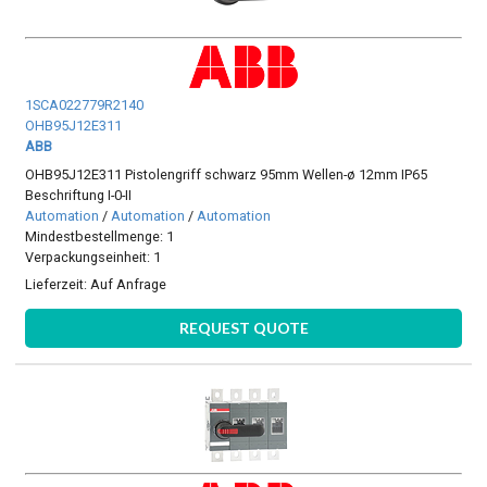
1SCA022779R2140
OHB95J12E311
ABB
OHB95J12E311 Pistolengriff schwarz 95mm Wellen-ø 12mm IP65
Beschriftung I-0-II
Automation
/
Automation
/
Automation
Mindestbestellmenge: 1
Verpackungseinheit: 1
Lieferzeit:
Auf Anfrage
REQUEST QUOTE