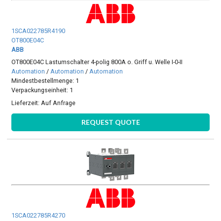
1SCA022785R4190
OT800E04C
ABB
OT800E04C Lastumschalter 4-polig 800A o. Griff u. Welle I-0-II
Automation
/
Automation
/
Automation
Mindestbestellmenge: 1
Verpackungseinheit: 1
Lieferzeit:
Auf Anfrage
REQUEST QUOTE
1SCA022785R4270