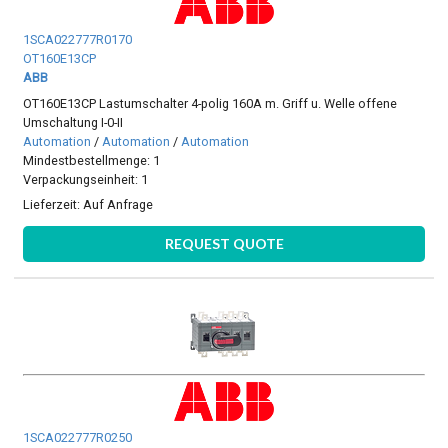
1SCA022777R0170
OT160E13CP
ABB
OT160E13CP Lastumschalter 4-polig 160A m. Griff u. Welle offene
Umschaltung I-0-II
Automation
/
Automation
/
Automation
Mindestbestellmenge: 1
Verpackungseinheit: 1
Lieferzeit:
Auf Anfrage
REQUEST QUOTE
1SCA022777R0250