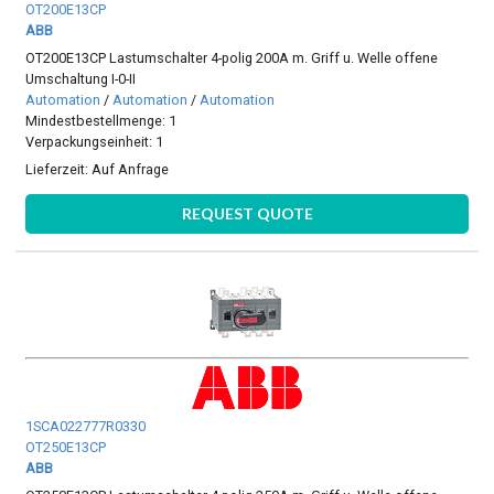
OT200E13CP
ABB
OT200E13CP Lastumschalter 4-polig 200A m. Griff u. Welle offene
Umschaltung I-0-II
Automation
/
Automation
/
Automation
Mindestbestellmenge: 1
Verpackungseinheit: 1
Lieferzeit:
Auf Anfrage
REQUEST QUOTE
1SCA022777R0330
OT250E13CP
ABB