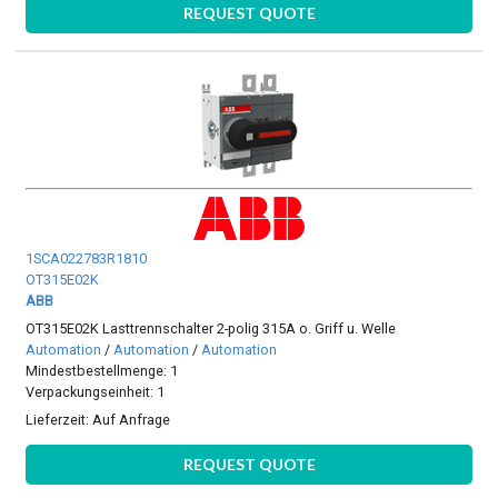
REQUEST QUOTE
1SCA022783R1810
OT315E02K
ABB
OT315E02K Lasttrennschalter 2-polig 315A o. Griff u. Welle
Automation
/
Automation
/
Automation
Mindestbestellmenge: 1
Verpackungseinheit: 1
Lieferzeit:
Auf Anfrage
REQUEST QUOTE