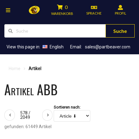
0
SPRACHE
PROFIL
WARENKORB
Suche
View this page in:
English
Email:
sales@partbeaver.com
Home
Artikel
Artikel ABB
Sortieren nach:
578 /
2049
gefunden: 61449 Artikel