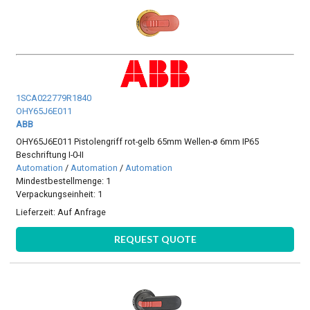
1SCA022779R1840
OHY65J6E011
ABB
OHY65J6E011 Pistolengriff rot-gelb 65mm Wellen-ø 6mm IP65
Beschriftung I-0-II
Automation
/
Automation
/
Automation
Mindestbestellmenge: 1
Verpackungseinheit: 1
Lieferzeit:
Auf Anfrage
REQUEST QUOTE