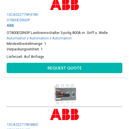
1SCA022779R4780
OT800E03N3P
ABB
OT800E03N3P Lasttrennschalter 3-polig 800A m. Griff u. Welle
Automation
/
Automation
/
Automation
Mindestbestellmenge: 1
Verpackungseinheit: 1
Lieferzeit:
Auf Anfrage
REQUEST QUOTE
1SCA022779R4860