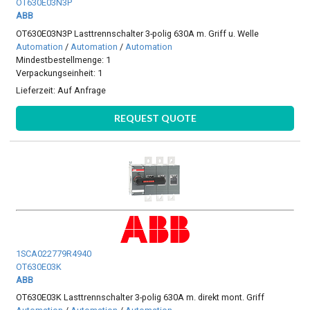
OT630E03N3P
ABB
OT630E03N3P Lasttrennschalter 3-polig 630A m. Griff u. Welle
Automation
/
Automation
/
Automation
Mindestbestellmenge: 1
Verpackungseinheit: 1
Lieferzeit:
Auf Anfrage
REQUEST QUOTE
1SCA022779R4940
OT630E03K
ABB
OT630E03K Lasttrennschalter 3-polig 630A m. direkt mont. Griff