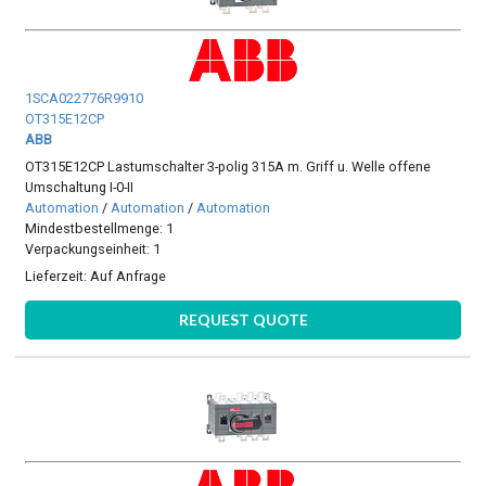
1SCA022776R9910
OT315E12CP
ABB
OT315E12CP Lastumschalter 3-polig 315A m. Griff u. Welle offene
Umschaltung I-0-II
Automation
/
Automation
/
Automation
Mindestbestellmenge: 1
Verpackungseinheit: 1
Lieferzeit:
Auf Anfrage
REQUEST QUOTE