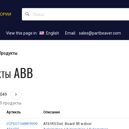
ГОРИИ
View this page in:
English
Email:
sales@partbeaver.com
Продукты
кты ABB
2049
9 продукты
Артикль
Описание
2CPX071688R9999
AT61R5 Dist. Board 5R w.door