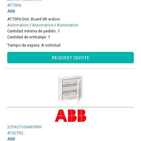
AT73R6
ABB
AT73R6 Dist. Board 6R w.door
Automation
/
Automation
/
Automation
Cantidad mínima de pedido: 1
Cantidad de embalaje: 1
Tiempo de espera:
A solicitud
REQUEST QUOTE
2CPX071694R9999
AT32TR2
ABB