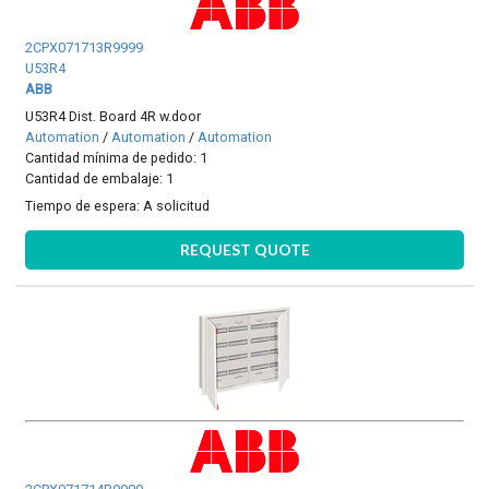
2CPX071713R9999
U53R4
ABB
U53R4 Dist. Board 4R w.door
Automation
/
Automation
/
Automation
Cantidad mínima de pedido: 1
Cantidad de embalaje: 1
Tiempo de espera:
A solicitud
REQUEST QUOTE