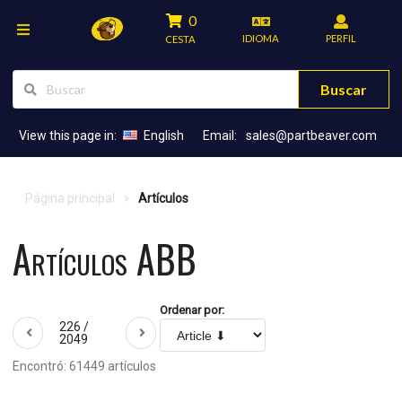
0
IDIOMA
PERFIL
CESTA
Buscar
View this page in:
English
Email:
sales@partbeaver.com
Página principal
Artículos
Artículos ABB
Ordenar por:
226 /
2049
Encontró: 61449 artículos