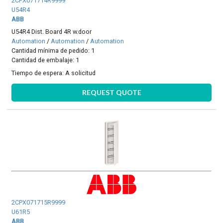
2CPX071714R9999
U54R4
ABB
U54R4 Dist. Board 4R w.door
Automation
/
Automation
/
Automation
Cantidad mínima de pedido: 1
Cantidad de embalaje: 1
Tiempo de espera:
A solicitud
REQUEST QUOTE
2CPX071715R9999
U61R5
ABB