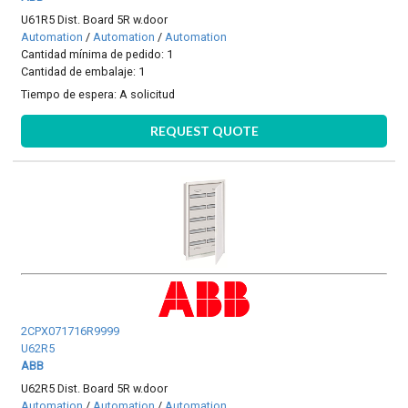
U61R5 Dist. Board 5R w.door
Automation
/
Automation
/
Automation
Cantidad mínima de pedido: 1
Cantidad de embalaje: 1
Tiempo de espera:
A solicitud
REQUEST QUOTE
2CPX071716R9999
U62R5
ABB
U62R5 Dist. Board 5R w.door
Automation
/
Automation
/
Automation