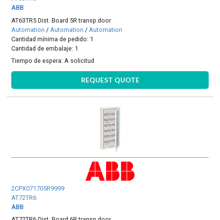
ABB
AT63TR5 Dist. Board 5R transp.door
Automation
/
Automation
/
Automation
Cantidad mínima de pedido: 1
Cantidad de embalaje: 1
Tiempo de espera:
A solicitud
REQUEST QUOTE
2CPX071705R9999
AT72TR6
ABB
AT72TR6 Dist. Board 6R transp.door