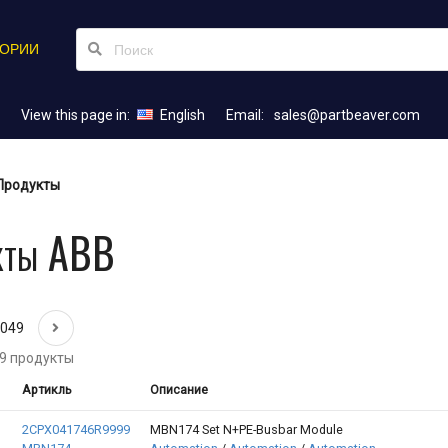
ГОРИИ
View this page in:
English
Email:
sales@partbeaver.com
Продукты
кты ABB
2049
9 продукты
Артикль
Описание
2CPX041746R9999
MBN174 Set N+PE-Busbar Module