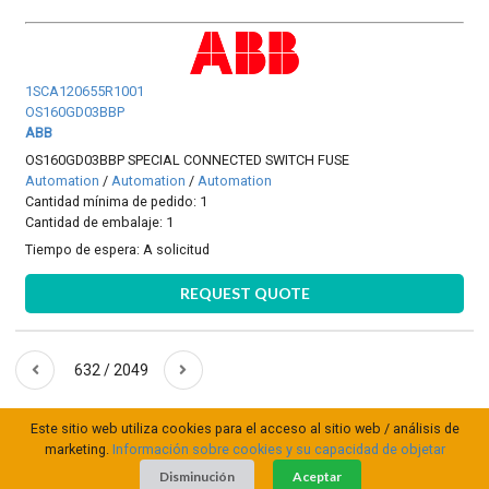
1SCA120655R1001
OS160GD03BBP
ABB
OS160GD03BBP SPECIAL CONNECTED SWITCH FUSE
Automation
/
Automation
/
Automation
Cantidad mínima de pedido: 1
Cantidad de embalaje: 1
Tiempo de espera:
A solicitud
REQUEST QUOTE
632 / 2049
Este sitio web utiliza cookies para el acceso al sitio web / análisis de
marketing.
Información sobre cookies y su capacidad de objetar
Disminución
Aceptar