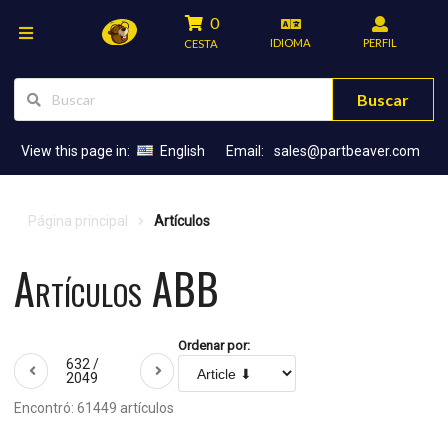
0
IDIOMA
PERFIL
CESTA
Buscar
View this page in:
English
Email:
sales@partbeaver.com
Página principal
Artículos
Artículos ABB
Ordenar por:
632 /
2049
Encontró: 61449 artículos