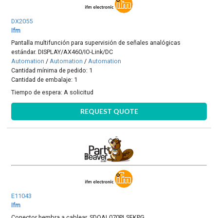
DX2055
Ifm
Pantalla multifunción para supervisión de señales analógicas
estándar. DISPLAY/AX460/IO-Link/DC
Automation
/
Automation
/
Automation
Cantidad mínima de pedido: 1
Cantidad de embalaje: 1
Tiempo de espera:
A solicitud
REQUEST QUOTE
E11043
Ifm
Conector hembra a cablear. SDOAL070PLSFKPG