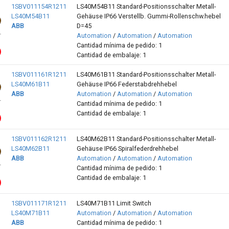
1SBV011154R1211
LS40M54B11 Standard-Positionsschalter Metall-
LS40M54B11
Gehäuse IP66 Verstellb. Gummi-Rollenschw.hebel
ABB
D=45
Automation
/
Automation
/
Automation
Cantidad mínima de pedido: 1
Cantidad de embalaje: 1
1SBV011161R1211
LS40M61B11 Standard-Positionsschalter Metall-
LS40M61B11
Gehäuse IP66 Federstabdrehhebel
ABB
Automation
/
Automation
/
Automation
Cantidad mínima de pedido: 1
Cantidad de embalaje: 1
1SBV011162R1211
LS40M62B11 Standard-Positionsschalter Metall-
LS40M62B11
Gehäuse IP66 Spiralfederdrehhebel
ABB
Automation
/
Automation
/
Automation
Cantidad mínima de pedido: 1
Cantidad de embalaje: 1
1SBV011171R1211
LS40M71B11 Limit Switch
LS40M71B11
Automation
/
Automation
/
Automation
ABB
Cantidad mínima de pedido: 1