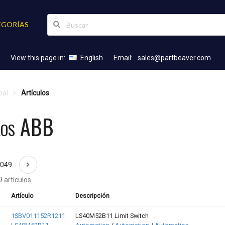
EGORÍAS
View this page in:
English
Email:
sales@partbeaver.com
pal
Artículos
los ABB
2049
 artículos
Artículo
Descripción
1SBV011152R1211
LS40M52B11 Limit Switch