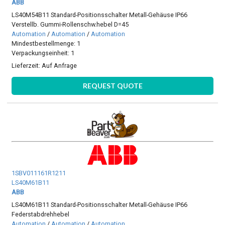
ABB
LS40M54B11 Standard-Positionsschalter Metall-Gehäuse IP66
Verstellb. Gummi-Rollenschw.hebel D=45
Automation
/
Automation
/
Automation
Mindestbestellmenge: 1
Verpackungseinheit: 1
Lieferzeit:
Auf Anfrage
REQUEST QUOTE
1SBV011161R1211
LS40M61B11
ABB
LS40M61B11 Standard-Positionsschalter Metall-Gehäuse IP66
Federstabdrehhebel
Automation
/
Automation
/
Automation