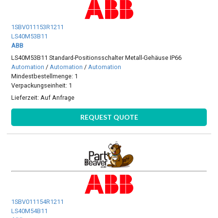
1SBV011153R1211
LS40M53B11
ABB
LS40M53B11 Standard-Positionsschalter Metall-Gehäuse IP66
Automation
/
Automation
/
Automation
Mindestbestellmenge: 1
Verpackungseinheit: 1
Lieferzeit:
Auf Anfrage
REQUEST QUOTE
1SBV011154R1211
LS40M54B11