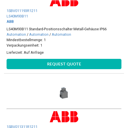
1SBV011193R1211
LS40M93B11
ABB
LS40M93B11 Standard-Positionsschalter Metall-Gehäuse IP66
Automation
/
Automation
/
Automation
Mindestbestellmenge: 1
Verpackungseinheit: 1
Lieferzeit:
Auf Anfrage
REQUEST QUOTE
1SBV011311R1211