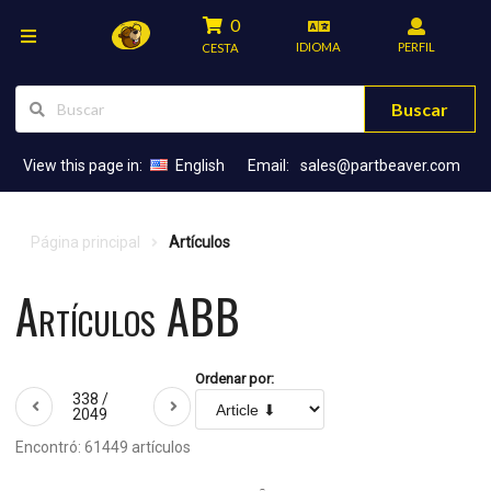
0
IDIOMA
PERFIL
CESTA
Buscar
View this page in:
English
Email:
sales@partbeaver.com
Página principal
Artículos
Artículos ABB
Ordenar por:
338 /
2049
Encontró: 61449 artículos