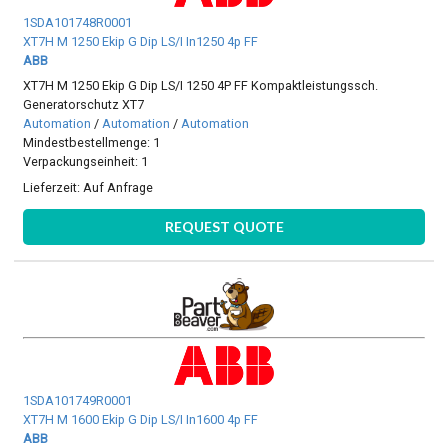
1SDA101748R0001
XT7H M 1250 Ekip G Dip LS/I In1250 4p FF
ABB
XT7H M 1250 Ekip G Dip LS/I 1250 4P FF Kompaktleistungssch.
Generatorschutz XT7
Automation
/
Automation
/
Automation
Mindestbestellmenge: 1
Verpackungseinheit: 1
Lieferzeit:
Auf Anfrage
REQUEST QUOTE
1SDA101749R0001
XT7H M 1600 Ekip G Dip LS/I In1600 4p FF
ABB