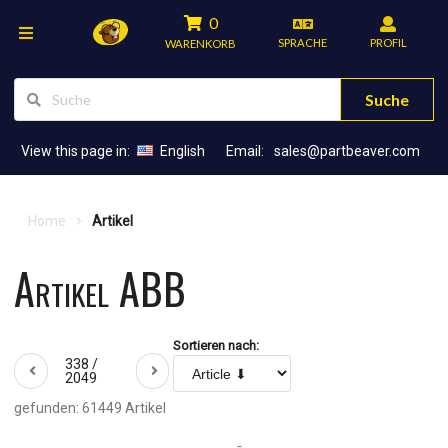
0
SPRACHE
PROFIL
WARENKORB
Suche
View this page in:
English
Email:
sales@partbeaver.com
Home
Artikel
Artikel ABB
Sortieren nach:
338 /
2049
gefunden: 61449 Artikel