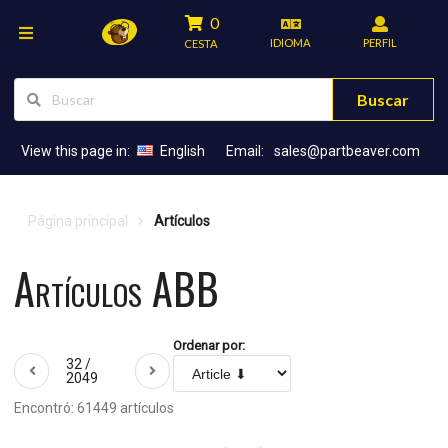
0
IDIOMA
PERFIL
CESTA
Buscar
View this page in:
English
Email:
sales@partbeaver.com
Página principal
Artículos
Artículos ABB
Ordenar por:
32 /
2049
Encontró: 61449 artículos