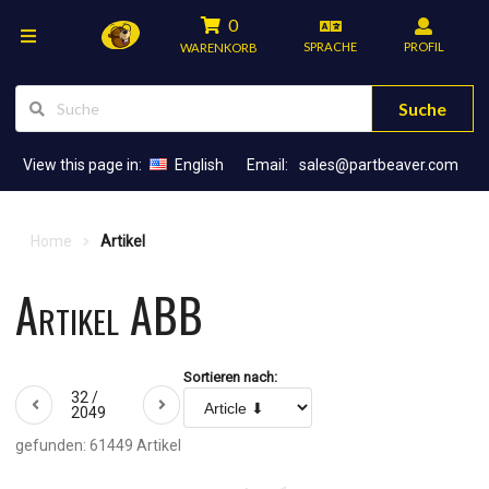
0
SPRACHE
PROFIL
WARENKORB
Suche
View this page in:
English
Email:
sales@partbeaver.com
Home
Artikel
Artikel ABB
Sortieren nach:
32 /
2049
gefunden: 61449 Artikel