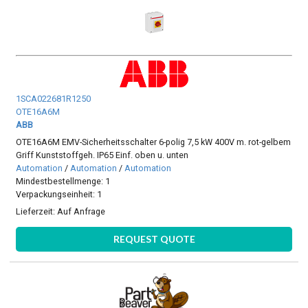
1SCA022681R1250
OTE16A6M
ABB
OTE16A6M EMV-Sicherheitsschalter 6-polig 7,5 kW 400V m. rot-gelbem
Griff Kunststoffgeh. IP65 Einf. oben u. unten
Automation
/
Automation
/
Automation
Mindestbestellmenge: 1
Verpackungseinheit: 1
Lieferzeit:
Auf Anfrage
REQUEST QUOTE