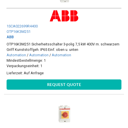
1SCA022699R4400
OTP16K3M251
ABB
OTP16K3M251 Sicherheitsschalter 3-polig 7,5 kW 400V m. schwarzem
Griff Kunststoffgeh. IP65 Einf. oben u. unten
Automation
/
Automation
/
Automation
Mindestbestellmenge: 1
Verpackungseinheit: 1
Lieferzeit:
Auf Anfrage
REQUEST QUOTE