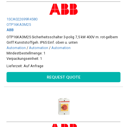
1SCA022699R4580
OTP16KA3M25
ABB
OTP16KA3M25 Sicherheitsschalter 3-polig 7,5 kW 400V m. rot-gelbem
Griff Kunststoffgeh. IP65 Einf. oben u. unten
Automation
/
Automation
/
Automation
Mindestbestellmenge: 1
Verpackungseinheit: 1
Lieferzeit:
Auf Anfrage
REQUEST QUOTE