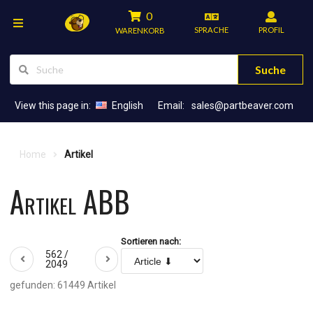
0
SPRACHE
PROFIL
WARENKORB
Suche
View this page in:
English
Email:
sales@partbeaver.com
Home
Artikel
Artikel ABB
Sortieren nach:
562 /
2049
gefunden: 61449 Artikel