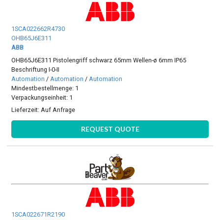
1SCA022662R4730
OHB65J6E311
ABB
OHB65J6E311 Pistolengriff schwarz 65mm Wellen-ø 6mm IP65
Beschriftung I-0-II
Automation
/
Automation
/
Automation
Mindestbestellmenge: 1
Verpackungseinheit: 1
Lieferzeit:
Auf Anfrage
REQUEST QUOTE
1SCA022671R2190