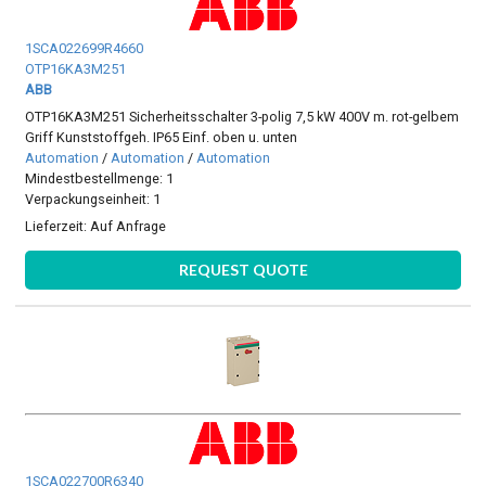
1SCA022699R4660
OTP16KA3M251
ABB
OTP16KA3M251 Sicherheitsschalter 3-polig 7,5 kW 400V m. rot-gelbem
Griff Kunststoffgeh. IP65 Einf. oben u. unten
Automation
/
Automation
/
Automation
Mindestbestellmenge: 1
Verpackungseinheit: 1
Lieferzeit:
Auf Anfrage
REQUEST QUOTE
1SCA022700R6340