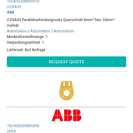
1SCA022685R0310
OZXA33
ABB
OZXA33 Parallelverbindungssatz Querschnitt 6mm² fein 10mm²
mehrdr.
Automation
/
Automation
/
Automation
Mindestbestellmenge: 1
Verpackungseinheit: 1
Lieferzeit:
Auf Anfrage
REQUEST QUOTE
1SCA022695R0450
OPY3