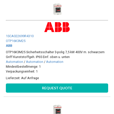
1SCA022699R4310
OTP16K3M25
ABB
OTP16K3M25 Sicherheitsschalter 3-polig 7,5 kW 400V m. schwarzem
Griff Kunststoffgeh. IP65 Einf. oben u. unten
Automation
/
Automation
/
Automation
Mindestbestellmenge: 1
Verpackungseinheit: 1
Lieferzeit:
Auf Anfrage
REQUEST QUOTE