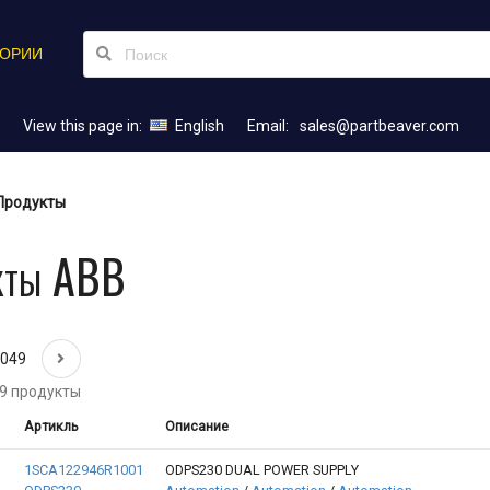
ГОРИИ
View this page in:
English
Email:
sales@partbeaver.com
Продукты
кты ABB
2049
9 продукты
Артикль
Описание
1SCA122946R1001
ODPS230 DUAL POWER SUPPLY