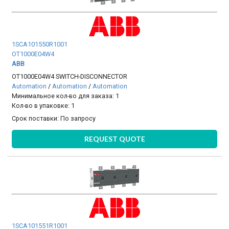
1SCA101550R1001
OT1000E04W4
ABB
OT1000E04W4 SWITCH-DISCONNECTOR
Automation
/
Automation
/
Automation
Минимальное кол-во для заказа: 1
Кол-во в упаковке: 1
Срок поставки:
По запросу
REQUEST QUOTE
1SCA101551R1001