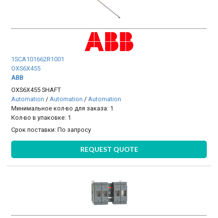
1SCA101662R1001
OXS6X455
ABB
OXS6X455 SHAFT
Automation
/
Automation
/
Automation
Минимальное кол-во для заказа: 1
Кол-во в упаковке: 1
Срок поставки:
По запросу
REQUEST QUOTE