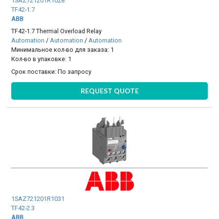
1SAZ721201R1028
TF42-1.7
ABB
TF42-1.7 Thermal Overload Relay
Automation
/
Automation
/
Automation
Минимальное кол-во для заказа: 1
Кол-во в упаковке: 1
Срок поставки:
По запросу
REQUEST QUOTE
1SAZ721201R1031
TF42-2.3
ABB