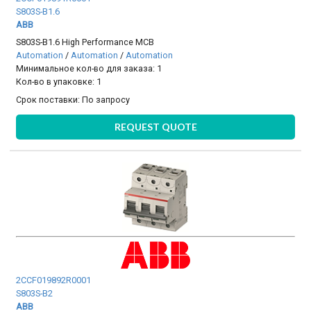
S803S-B1.6
ABB
S803S-B1.6 High Performance MCB
Automation
/
Automation
/
Automation
Минимальное кол-во для заказа: 1
Кол-во в упаковке: 1
Срок поставки:
По запросу
REQUEST QUOTE
2CCF019892R0001
S803S-B2
ABB