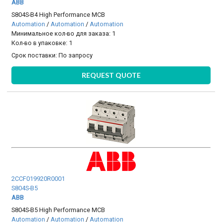
ABB
S804S-B4 High Performance MCB
Automation
/
Automation
/
Automation
Минимальное кол-во для заказа: 1
Кол-во в упаковке: 1
Срок поставки:
По запросу
REQUEST QUOTE
2CCF019920R0001
S804S-B5
ABB
S804S-B5 High Performance MCB
Automation
/
Automation
/
Automation