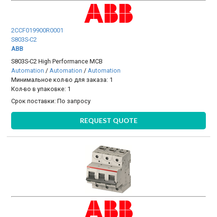
2CCF019900R0001
S803S-C2
ABB
S803S-C2 High Performance MCB
Automation
/
Automation
/
Automation
Минимальное кол-во для заказа: 1
Кол-во в упаковке: 1
Срок поставки:
По запросу
REQUEST QUOTE