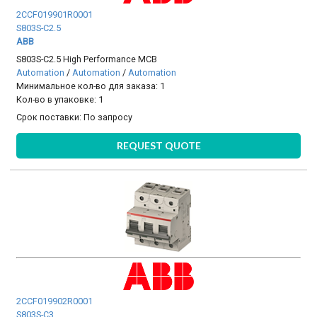
2CCF019901R0001
S803S-C2.5
ABB
S803S-C2.5 High Performance MCB
Automation
/
Automation
/
Automation
Минимальное кол-во для заказа: 1
Кол-во в упаковке: 1
Срок поставки:
По запросу
REQUEST QUOTE
2CCF019902R0001
S803S-C3