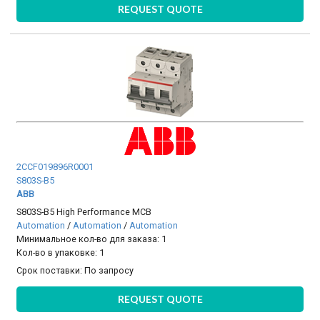
REQUEST QUOTE
2CCF019896R0001
S803S-B5
ABB
S803S-B5 High Performance MCB
Automation
/
Automation
/
Automation
Минимальное кол-во для заказа: 1
Кол-во в упаковке: 1
Срок поставки:
По запросу
REQUEST QUOTE