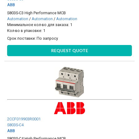
ABB
S803S-C3 High Performance MCB
Automation
/
Automation
/
Automation
Минимальное кол-во для заказа: 1
Кол-во в упаковке: 1
Срок поставки:
По запросу
REQUEST QUOTE
2CCF019903R0001
S803S-C4
ABB
S803S-C4 High Performance MCB