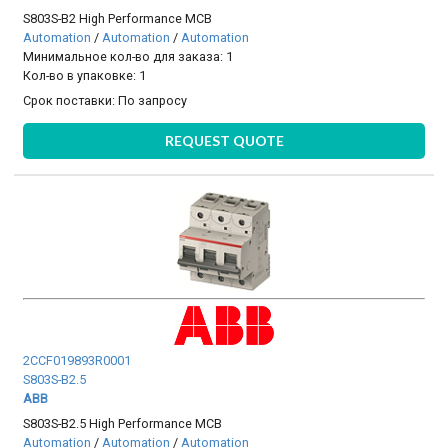
S803S-B2 High Performance MCB
Automation
/
Automation
/
Automation
Минимальное кол-во для заказа: 1
Кол-во в упаковке: 1
Срок поставки:
По запросу
REQUEST QUOTE
2CCF019893R0001
S803S-B2.5
ABB
S803S-B2.5 High Performance MCB
Automation
/
Automation
/
Automation