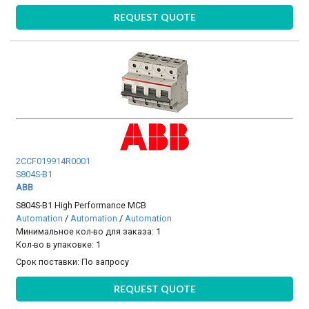
REQUEST QUOTE
2CCF019914R0001
S804S-B1
ABB
S804S-B1 High Performance MCB
Automation
/
Automation
/
Automation
Минимальное кол-во для заказа: 1
Кол-во в упаковке: 1
Срок поставки:
По запросу
REQUEST QUOTE