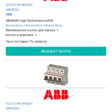
2CCF019918R0001
S804S-B3
ABB
S804S-B3 High Performance MCB
Automation
/
Automation
/
Automation
Минимальное кол-во для заказа: 1
Кол-во в упаковке: 1
Срок поставки:
По запросу
REQUEST QUOTE
2CCF019919R0001
S804S-B4