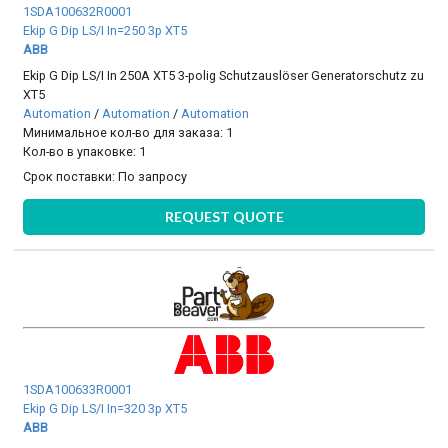
1SDA100632R0001
Ekip G Dip LS/I In=250 3p XT5
ABB
Ekip G Dip LS/I In 250A XT5 3-polig Schutzauslöser Generatorschutz zu
XT5
Automation
/
Automation
/
Automation
Минимальное кол-во для заказа: 1
Кол-во в упаковке: 1
Срок поставки:
По запросу
REQUEST QUOTE
1SDA100633R0001
Ekip G Dip LS/I In=320 3p XT5
ABB