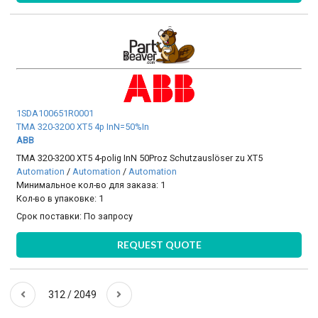
1SDA100651R0001
TMA 320-3200 XT5 4p InN=50%In
ABB
TMA 320-3200 XT5 4-polig InN 50Proz Schutzauslöser zu XT5
Automation
/
Automation
/
Automation
Минимальное кол-во для заказа: 1
Кол-во в упаковке: 1
Срок поставки:
По запросу
REQUEST QUOTE
312 / 2049