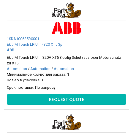
1SDA100625R0001
Ekip M Touch LRIU In=320 XT5 3p
ABB
Ekip M Touch LRIU In 320A XT5 3-polig Schutzauslöser Motorschutz
zu XT5
Automation
/
Automation
/
Automation
Минимальное кол-во для заказа: 1
Кол-во в упаковке: 1
Срок поставки:
По запросу
REQUEST QUOTE