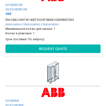
ES1828VC4K
IS2-ES1828VC4K
ABB
EN+CAB.CONT.W=400T.DOOR1800X1200X8007035
Automation
/
Automation
/
Automation
Минимальное кол-во для заказа: 1
Кол-во в упаковке: 1
Срок поставки:
По запросу
REQUEST QUOTE
ES1828VK
IS2-ES1828VK