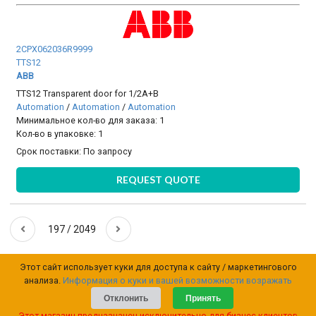
2CPX062036R9999
TTS12
ABB
TTS12 Transparent door for 1/2A+B
Automation
/
Automation
/
Automation
Минимальное кол-во для заказа: 1
Кол-во в упаковке: 1
Срок поставки:
По запросу
REQUEST QUOTE
197 / 2049
Этот сайт использует куки для доступа к сайту / маркетингового
анализа.
Информация о куки и вашей возможности возражать
Отклонить
Принять
Этот магазин предназначен исключительно для бизнес-клиентов