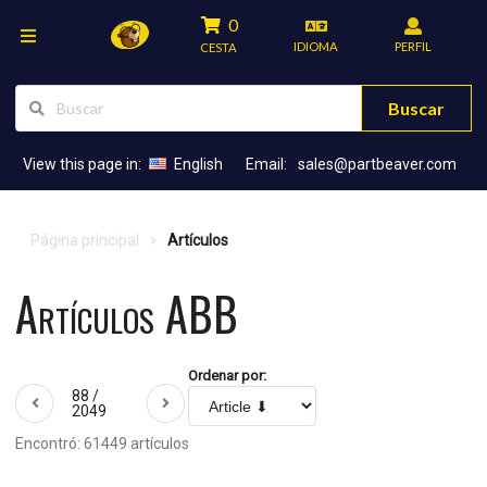
0
IDIOMA
PERFIL
CESTA
Buscar
View this page in:
English
Email:
sales@partbeaver.com
Página principal
Artículos
Artículos ABB
Ordenar por:
88 /
2049
Encontró: 61449 artículos