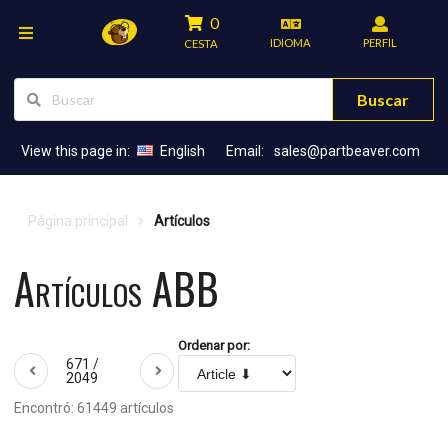
0
IDIOMA
PERFIL
CESTA
Buscar
View this page in:
English
Email:
sales@partbeaver.com
Página principal
Artículos
Artículos ABB
Ordenar por:
671 /
2049
Encontró: 61449 artículos