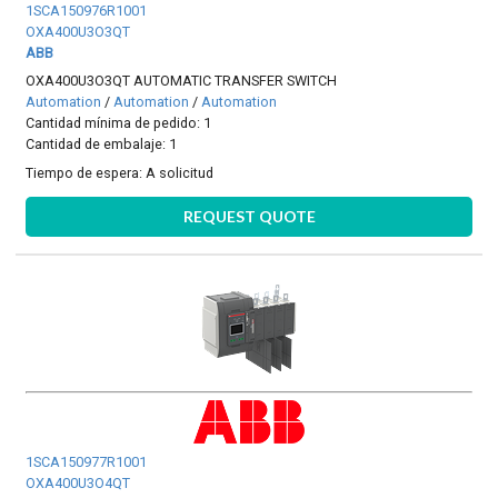
1SCA150976R1001
OXA400U3O3QT
ABB
OXA400U3O3QT AUTOMATIC TRANSFER SWITCH
Automation
/
Automation
/
Automation
Cantidad mínima de pedido: 1
Cantidad de embalaje: 1
Tiempo de espera:
A solicitud
REQUEST QUOTE
1SCA150977R1001
OXA400U3O4QT