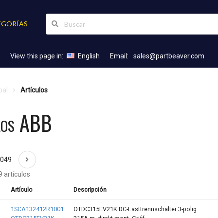
EGORÍAS
View this page in:
English
Email:
sales@partbeaver.com
pal
Artículos
los ABB
2049
 artículos
Artículo
Descripción
1SCA132412R1001
OTDC315EV21K DC-Lasttrennschalter 3-polig