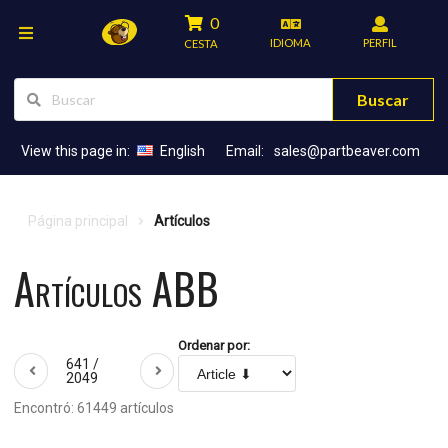
0
IDIOMA
PERFIL
CESTA
Buscar
View this page in:
English
Email:
sales@partbeaver.com
Página principal
Artículos
Artículos ABB
Ordenar por:
641 /
2049
Encontró: 61449 artículos