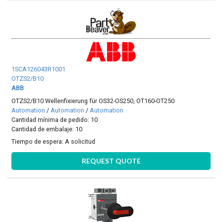
1SCA126043R1001
OTZS2/B10
ABB
OTZS2/B10 Wellenfixierung für OS32-OS250, OT160-OT250
Automation
/
Automation
/
Automation
Cantidad mínima de pedido: 10
Cantidad de embalaje: 10
Tiempo de espera:
A solicitud
REQUEST QUOTE