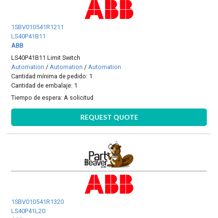
1SBV010541R1211
LS40P41B11
ABB
LS40P41B11 Limit Switch
Automation
/
Automation
/
Automation
Cantidad mínima de pedido: 1
Cantidad de embalaje: 1
Tiempo de espera:
A solicitud
REQUEST QUOTE
1SBV010541R1320
LS40P41L20