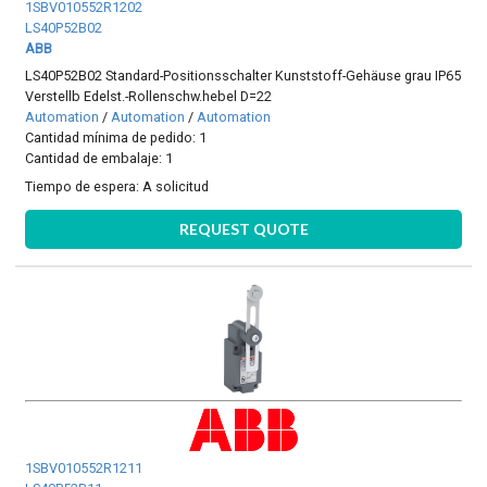
1SBV010552R1202
LS40P52B02
ABB
LS40P52B02 Standard-Positionsschalter Kunststoff-Gehäuse grau IP65
Verstellb Edelst.-Rollenschw.hebel D=22
Automation
/
Automation
/
Automation
Cantidad mínima de pedido: 1
Cantidad de embalaje: 1
Tiempo de espera:
A solicitud
REQUEST QUOTE
1SBV010552R1211