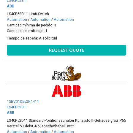
LS40P52B11
ABB
LS40P52B11 Limit Switch
Automation
/
Automation
/
Automation
Cantidad mínima de pedido: 1
Cantidad de embalaje: 1
Tiempo de espera:
A solicitud
REQUEST QUOTE
1SBV010552R1411
LS40P52D11
ABB
LS40P52D11 Standard-Positionsschalter Kunststoff-Gehäuse grau IP65
Verstellb Edelst.-Rollenschw.hebel D=22
Automation
/
Automation
/
Automation