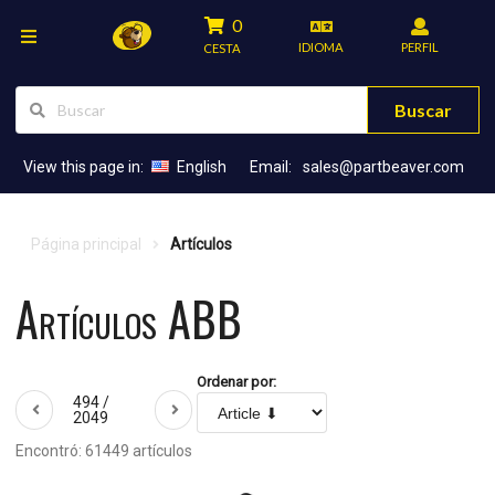
0
IDIOMA
PERFIL
CESTA
Buscar
View this page in:
English
Email:
sales@partbeaver.com
Página principal
Artículos
Artículos ABB
Ordenar por:
494 /
2049
Encontró: 61449 artículos