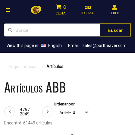
0
IDIOMA
PERFIL
CESTA
Buscar
View this page in:
English
Email:
sales@partbeaver.com
Página principal
Artículos
Artículos ABB
Ordenar por:
476 /
2049
Encontró: 61449 artículos