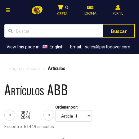
0
IDIOMA
PERFIL
CESTA
Buscar
View this page in:
English
Email:
sales@partbeaver.com
Página principal
Artículos
Artículos ABB
Ordenar por:
387 /
2049
Encontró: 61449 artículos