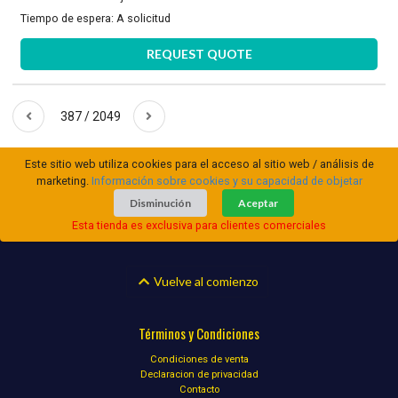
Tiempo de espera:
A solicitud
REQUEST QUOTE
387 / 2049
Este sitio web utiliza cookies para el acceso al sitio web / análisis de
marketing.
Información sobre cookies y su capacidad de objetar
Disminución
Aceptar
Esta tienda es exclusiva para clientes comerciales
Vuelve al comienzo
Términos y Condiciones
Condiciones de venta
Declaracion de privacidad
Contacto