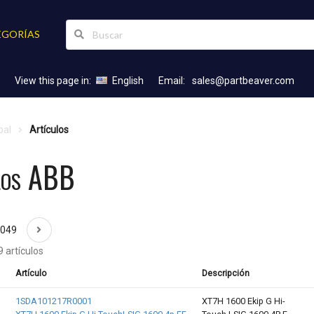
EGORÍAS
View this page in:
English
Email:
sales@partbeaver.com
pal
Artículos
los ABB
2049
 artículos
Artículo
Descripción
1SDA101217R0001
XT7H 1600 Ekip G Hi-