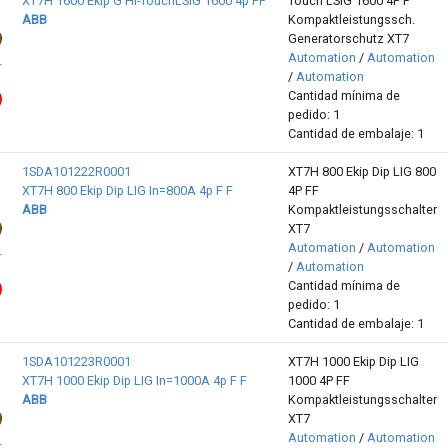
XT7H 1600 Ekip G Hi-TouchLSIG 1600 4p FF
Touch LSIG 1600 4P F
ABB
Kompaktleistungssch.
Generatorschutz XT7
Automation
/
Automation
/
Automation
Cantidad mínima de
pedido: 1
Cantidad de embalaje: 1
1SDA101222R0001
XT7H 800 Ekip Dip LIG 800
XT7H 800 Ekip Dip LIG In=800A 4p F F
4P FF
ABB
Kompaktleistungsschalter
XT7
Automation
/
Automation
/
Automation
Cantidad mínima de
pedido: 1
Cantidad de embalaje: 1
1SDA101223R0001
XT7H 1000 Ekip Dip LIG
XT7H 1000 Ekip Dip LIG In=1000A 4p F F
1000 4P FF
ABB
Kompaktleistungsschalter
XT7
Automation
/
Automation