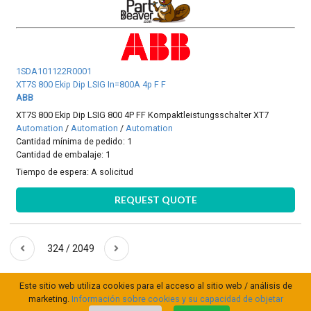
1SDA101122R0001
XT7S 800 Ekip Dip LSIG In=800A 4p F F
ABB
XT7S 800 Ekip Dip LSIG 800 4P FF Kompaktleistungsschalter XT7
Automation
/
Automation
/
Automation
Cantidad mínima de pedido: 1
Cantidad de embalaje: 1
Tiempo de espera:
A solicitud
REQUEST QUOTE
324 / 2049
Este sitio web utiliza cookies para el acceso al sitio web / análisis de
marketing.
Información sobre cookies y su capacidad de objetar