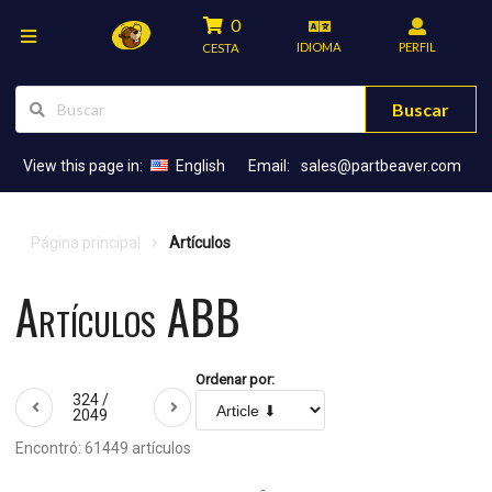
0
IDIOMA
PERFIL
CESTA
Buscar
View this page in:
English
Email:
sales@partbeaver.com
Página principal
Artículos
Artículos ABB
Ordenar por:
324 /
2049
Encontró: 61449 artículos