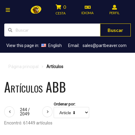
0
IDIOMA
PERFIL
CESTA
Buscar
View this page in:
English
Email:
sales@partbeaver.com
Página principal
Artículos
Artículos ABB
Ordenar por:
244 /
2049
Encontró: 61449 artículos