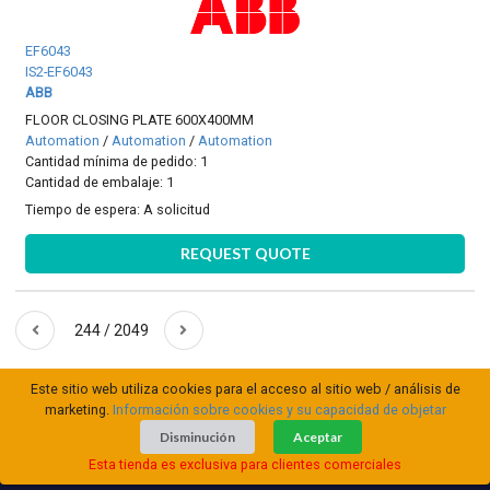
EF6043
IS2-EF6043
ABB
FLOOR CLOSING PLATE 600X400MM
Automation
/
Automation
/
Automation
Cantidad mínima de pedido: 1
Cantidad de embalaje: 1
Tiempo de espera:
A solicitud
REQUEST QUOTE
244 / 2049
Este sitio web utiliza cookies para el acceso al sitio web / análisis de
marketing.
Información sobre cookies y su capacidad de objetar
Disminución
Aceptar
Esta tienda es exclusiva para clientes comerciales