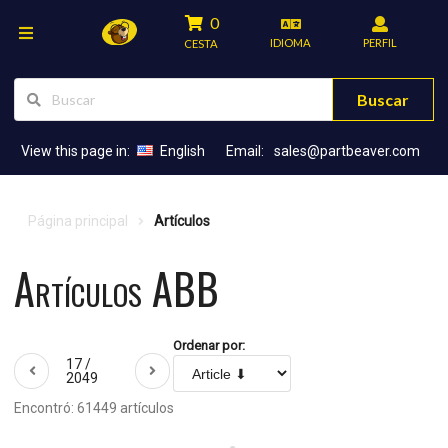
0
IDIOMA
PERFIL
CESTA
Buscar
View this page in:
English
Email:
sales@partbeaver.com
Página principal
Artículos
Artículos ABB
Ordenar por:
17 /
2049
Encontró: 61449 artículos