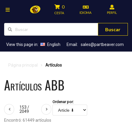
0
IDIOMA
PERFIL
CESTA
Buscar
View this page in:
English
Email:
sales@partbeaver.com
Página principal
Artículos
Artículos ABB
Ordenar por:
153 /
2049
Encontró: 61449 artículos