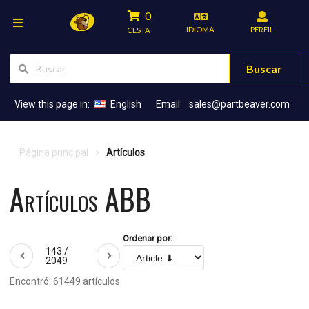
0
IDIOMA
PERFIL
CESTA
Buscar
View this page in:
English
Email:
sales@partbeaver.com
Página principal
Artículos
Artículos ABB
Ordenar por:
143 /
2049
Encontró: 61449 artículos