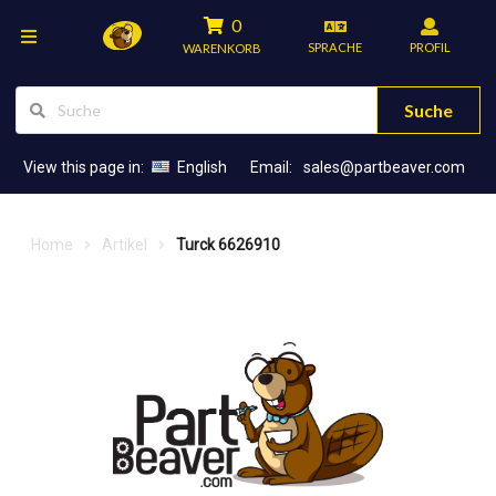
0
SPRACHE
PROFIL
WARENKORB
Suche
View this page in:
English
Email:
sales@partbeaver.com
Home
Artikel
Turck 6626910