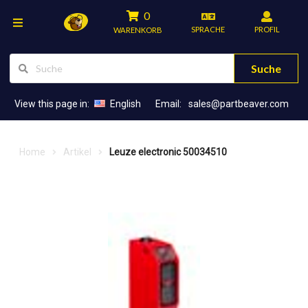
0
SPRACHE
PROFIL
WARENKORB
Suche
View this page in:
English
Email:
sales@partbeaver.com
Home
Artikel
Leuze electronic 50034510