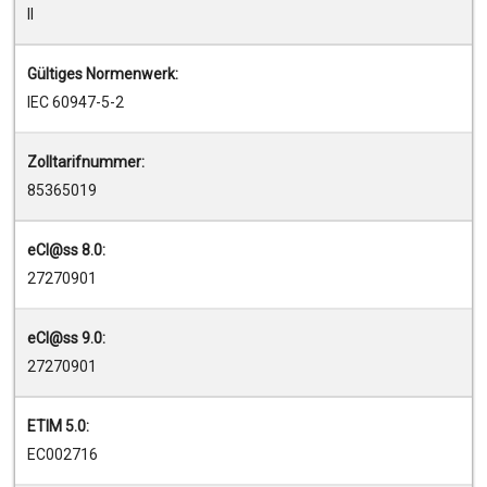
II
Gültiges Normenwerk:
IEC 60947-5-2
Zolltarifnummer:
85365019
eCl@ss 8.0:
27270901
eCl@ss 9.0:
27270901
ETIM 5.0:
EC002716