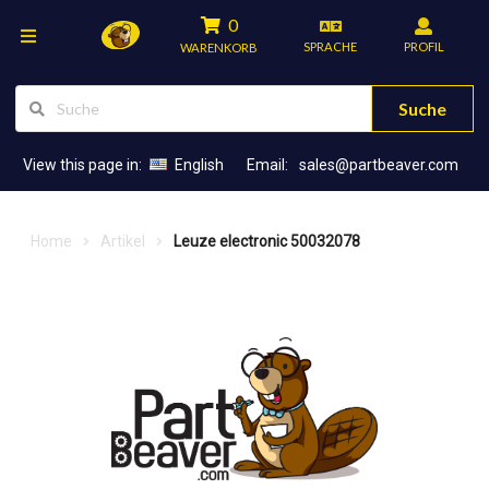
0
SPRACHE
PROFIL
WARENKORB
Suche
View this page in:
English
Email:
sales@partbeaver.com
Home
Artikel
Leuze electronic 50032078