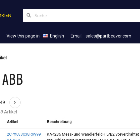
RIEN
View this page in:
English
Email:
sales@partbeaver.com
ikel
l ABB
049
9 Artikel
Artikel
Beschreibung
2CPX033038R9999
KA4236 Mess- und WandlerfeldH 5/B2 vorverdrahtet