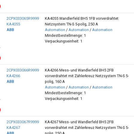
2CPX033065R9999
KA4055 Wandlerfeld BH5 1FB vorverdrahtet
KA4055
Netzsystem TN-S 5-polig, 250 A
ABB
Automation
/
Automation
/
Automation
Mindestbestellmenge: 1
Verpackungseinheit: 1
2CPX033066R9999
KA4266 Mess- und Wandlerfeld BH5 2FB
KA4266
vorverdrahtet mit Zählerkreuz Netzsystem TN-S 5-
ABB
polig, 160 A
Automation
/
Automation
/
Automation
Mindestbestellmenge: 1
Verpackungseinheit: 1
2CPX033067R9999
KA4267 Mess- und Wandlerfeld BH5 2FB
KA4267
vorverdrahtet mit Zählerkreuz Netzsystem TN-S 5-
ABB
polig, 250 A