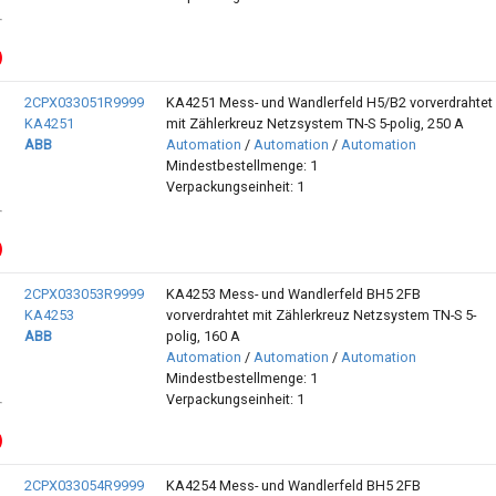
2CPX033051R9999
KA4251 Mess- und Wandlerfeld H5/B2 vorverdrahtet
KA4251
mit Zählerkreuz Netzsystem TN-S 5-polig, 250 A
ABB
Automation
/
Automation
/
Automation
Mindestbestellmenge: 1
Verpackungseinheit: 1
2CPX033053R9999
KA4253 Mess- und Wandlerfeld BH5 2FB
KA4253
vorverdrahtet mit Zählerkreuz Netzsystem TN-S 5-
ABB
polig, 160 A
Automation
/
Automation
/
Automation
Mindestbestellmenge: 1
Verpackungseinheit: 1
2CPX033054R9999
KA4254 Mess- und Wandlerfeld BH5 2FB