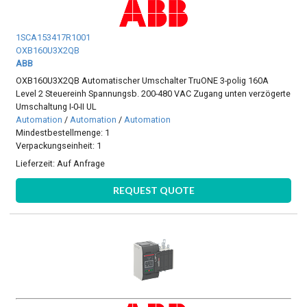
1SCA153417R1001
OXB160U3X2QB
ABB
OXB160U3X2QB Automatischer Umschalter TruONE 3-polig 160A
Level 2 Steuereinh Spannungsb. 200-480 VAC Zugang unten verzögerte
Umschaltung I-0-II UL
Automation
/
Automation
/
Automation
Mindestbestellmenge: 1
Verpackungseinheit: 1
Lieferzeit:
Auf Anfrage
REQUEST QUOTE