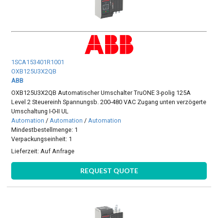
1SCA153401R1001
OXB125U3X2QB
ABB
OXB125U3X2QB Automatischer Umschalter TruONE 3-polig 125A
Level 2 Steuereinh Spannungsb. 200-480 VAC Zugang unten verzögerte
Umschaltung I-0-II UL
Automation
/
Automation
/
Automation
Mindestbestellmenge: 1
Verpackungseinheit: 1
Lieferzeit:
Auf Anfrage
REQUEST QUOTE