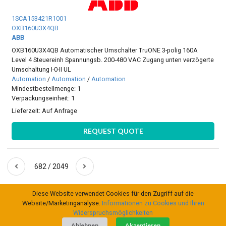
1SCA153421R1001
OXB160U3X4QB
ABB
OXB160U3X4QB Automatischer Umschalter TruONE 3-polig 160A
Level 4 Steuereinh Spannungsb. 200-480 VAC Zugang unten verzögerte
Umschaltung I-0-II UL
Automation
/
Automation
/
Automation
Mindestbestellmenge: 1
Verpackungseinheit: 1
Lieferzeit:
Auf Anfrage
REQUEST QUOTE
682 / 2049
Diese Website verwendet Cookies für den Zugriff auf die
Website/Marketinganalyse.
Informationen zu Cookies und Ihren
Widerspruchsmöglichkeiten
Ablehnen
Akzeptieren