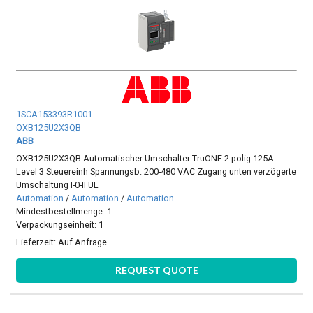
1SCA153393R1001
OXB125U2X3QB
ABB
OXB125U2X3QB Automatischer Umschalter TruONE 2-polig 125A
Level 3 Steuereinh Spannungsb. 200-480 VAC Zugang unten verzögerte
Umschaltung I-0-II UL
Automation
/
Automation
/
Automation
Mindestbestellmenge: 1
Verpackungseinheit: 1
Lieferzeit:
Auf Anfrage
REQUEST QUOTE