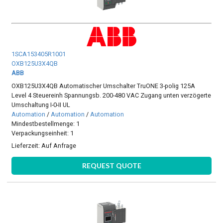
1SCA153405R1001
OXB125U3X4QB
ABB
OXB125U3X4QB Automatischer Umschalter TruONE 3-polig 125A
Level 4 Steuereinh Spannungsb. 200-480 VAC Zugang unten verzögerte
Umschaltung I-0-II UL
Automation
/
Automation
/
Automation
Mindestbestellmenge: 1
Verpackungseinheit: 1
Lieferzeit:
Auf Anfrage
REQUEST QUOTE