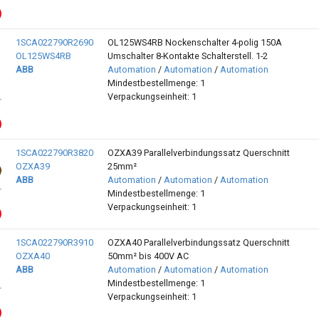
1SCA022790R2690
OL125WS4RB Nockenschalter 4-polig 150A
OL125WS4RB
Umschalter 8-Kontakte Schalterstell. 1-2
ABB
Automation
/
Automation
/
Automation
Mindestbestellmenge: 1
Verpackungseinheit: 1
1SCA022790R3820
OZXA39 Parallelverbindungssatz Querschnitt
OZXA39
25mm²
ABB
Automation
/
Automation
/
Automation
Mindestbestellmenge: 1
Verpackungseinheit: 1
1SCA022790R3910
OZXA40 Parallelverbindungssatz Querschnitt
OZXA40
50mm² bis 400V AC
ABB
Automation
/
Automation
/
Automation
Mindestbestellmenge: 1
Verpackungseinheit: 1