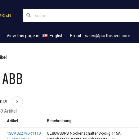
RIEN
View this page in:
English
Email:
sales@partbeaver.com
ikel
l ABB
2049
9 Artikel
Artikel
Beschreibung
1SCA022790R1110
OL80WS3RB Nockenschalter 3-polig 115A