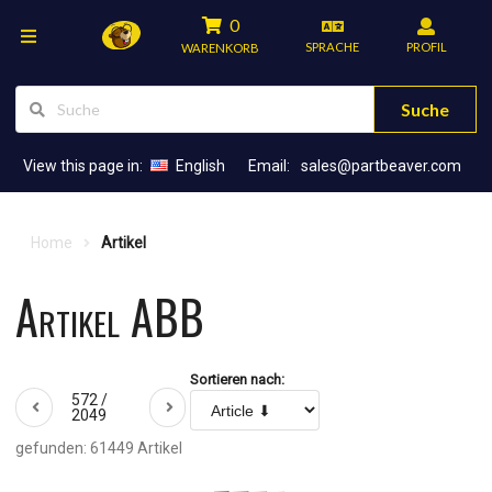
0
SPRACHE
PROFIL
WARENKORB
Suche
View this page in:
English
Email:
sales@partbeaver.com
Home
Artikel
Artikel ABB
Sortieren nach:
572 /
2049
gefunden: 61449 Artikel