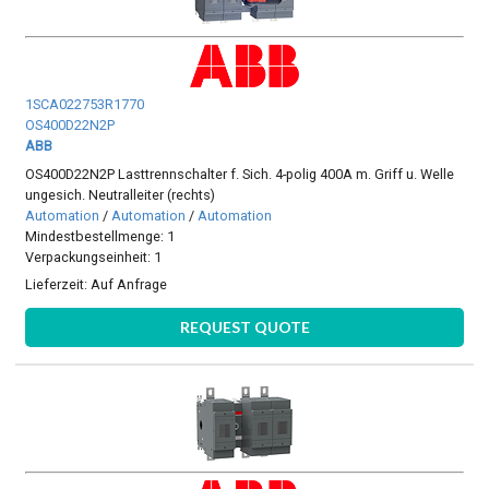
1SCA022753R1770
OS400D22N2P
ABB
OS400D22N2P Lasttrennschalter f. Sich. 4-polig 400A m. Griff u. Welle
ungesich. Neutralleiter (rechts)
Automation
/
Automation
/
Automation
Mindestbestellmenge: 1
Verpackungseinheit: 1
Lieferzeit:
Auf Anfrage
REQUEST QUOTE