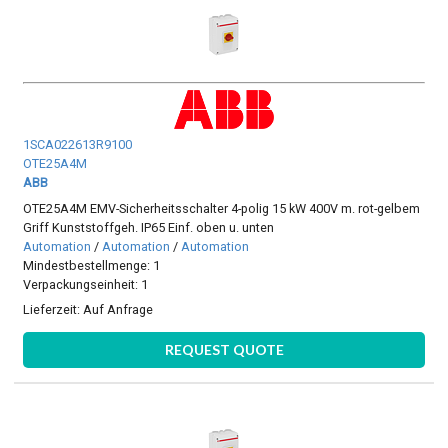
1SCA022613R9100
OTE25A4M
ABB
OTE25A4M EMV-Sicherheitsschalter 4-polig 15 kW 400V m. rot-gelbem
Griff Kunststoffgeh. IP65 Einf. oben u. unten
Automation
/
Automation
/
Automation
Mindestbestellmenge: 1
Verpackungseinheit: 1
Lieferzeit:
Auf Anfrage
REQUEST QUOTE