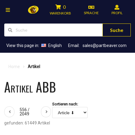
0
SPRACHE
PROFIL
WARENKORB
Suche
View this page in:
English
Email:
sales@partbeaver.com
Home
Artikel
Artikel ABB
Sortieren nach:
556 /
2049
gefunden: 61449 Artikel