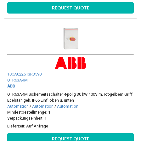
REQUEST QUOTE
1SCA022613R3590
OTR63A4M
ABB
OTR63A4M Sicherheitsschalter 4-polig 30 kW 400V m. rot-gelbem Griff
Edelstahlgeh. IP65 Einf. oben u. unten
Automation
/
Automation
/
Automation
Mindestbestellmenge: 1
Verpackungseinheit: 1
Lieferzeit:
Auf Anfrage
REQUEST QUOTE