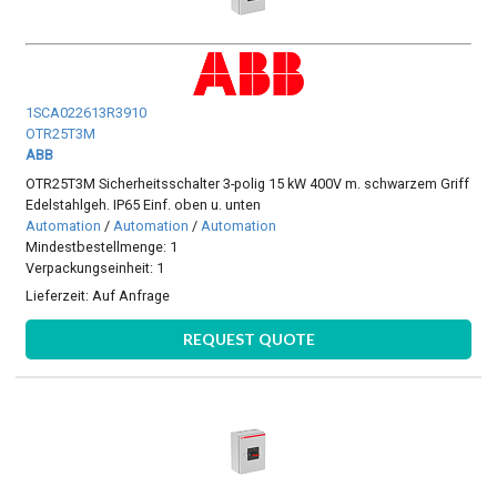
1SCA022613R3910
OTR25T3M
ABB
OTR25T3M Sicherheitsschalter 3-polig 15 kW 400V m. schwarzem Griff
Edelstahlgeh. IP65 Einf. oben u. unten
Automation
/
Automation
/
Automation
Mindestbestellmenge: 1
Verpackungseinheit: 1
Lieferzeit:
Auf Anfrage
REQUEST QUOTE