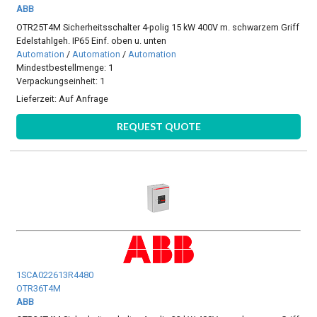
ABB
OTR25T4M Sicherheitsschalter 4-polig 15 kW 400V m. schwarzem Griff
Edelstahlgeh. IP65 Einf. oben u. unten
Automation
/
Automation
/
Automation
Mindestbestellmenge: 1
Verpackungseinheit: 1
Lieferzeit:
Auf Anfrage
REQUEST QUOTE
1SCA022613R4480
OTR36T4M
ABB