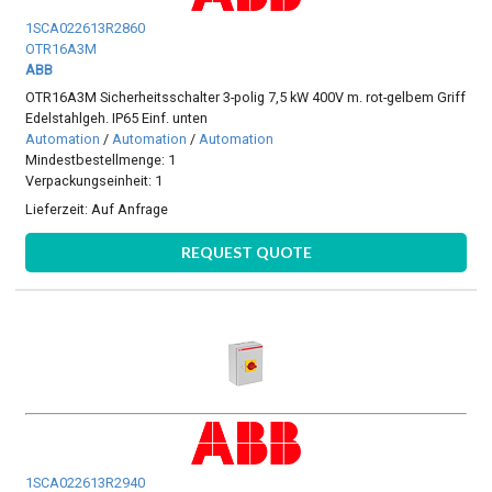
1SCA022613R2860
OTR16A3M
ABB
OTR16A3M Sicherheitsschalter 3-polig 7,5 kW 400V m. rot-gelbem Griff
Edelstahlgeh. IP65 Einf. unten
Automation
/
Automation
/
Automation
Mindestbestellmenge: 1
Verpackungseinheit: 1
Lieferzeit:
Auf Anfrage
REQUEST QUOTE
1SCA022613R2940