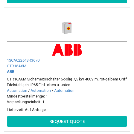
1SCA022613R3670
OTR16A6M
ABB
OTR16A6M Sicherheitsschalter 6-polig 7,5 kW 400V m. rot-gelbem Griff
Edelstahlgeh. IP65 Einf. oben u. unten
Automation
/
Automation
/
Automation
Mindestbestellmenge: 1
Verpackungseinheit: 1
Lieferzeit:
Auf Anfrage
REQUEST QUOTE