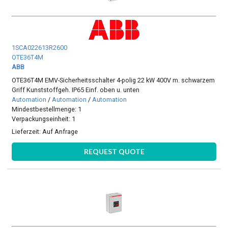
1SCA022613R2600
OTE36T4M
ABB
OTE36T4M EMV-Sicherheitsschalter 4-polig 22 kW 400V m. schwarzem
Griff Kunststoffgeh. IP65 Einf. oben u. unten
Automation
/
Automation
/
Automation
Mindestbestellmenge: 1
Verpackungseinheit: 1
Lieferzeit:
Auf Anfrage
REQUEST QUOTE