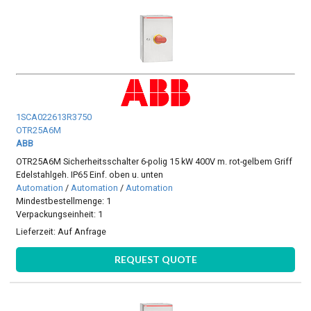
1SCA022613R3750
OTR25A6M
ABB
OTR25A6M Sicherheitsschalter 6-polig 15 kW 400V m. rot-gelbem Griff
Edelstahlgeh. IP65 Einf. oben u. unten
Automation
/
Automation
/
Automation
Mindestbestellmenge: 1
Verpackungseinheit: 1
Lieferzeit:
Auf Anfrage
REQUEST QUOTE