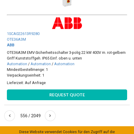
1SCA022613R9280
OTE36A3M
ABB
OTE36A3M EMV-Sicherheitsschalter 3-polig 22 kW 400V m. rot-gelbem
Griff Kunststoffgeh. IP65 Einf. oben u. unten
Automation
/
Automation
/
Automation
Mindestbestellmenge: 1
Verpackungseinheit: 1
Lieferzeit:
Auf Anfrage
REQUEST QUOTE
556 / 2049
Diese Website verwendet Cookies für den Zugriff auf die