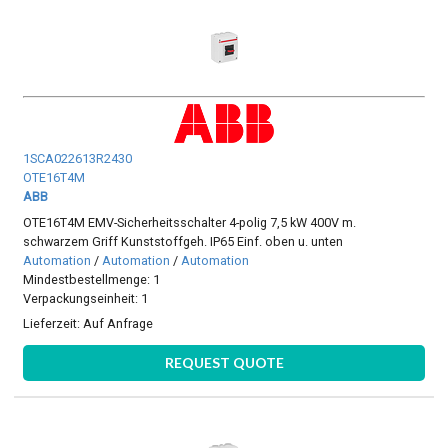
1SCA022613R2430
OTE16T4M
ABB
OTE16T4M EMV-Sicherheitsschalter 4-polig 7,5 kW 400V m.
schwarzem Griff Kunststoffgeh. IP65 Einf. oben u. unten
Automation
/
Automation
/
Automation
Mindestbestellmenge: 1
Verpackungseinheit: 1
Lieferzeit:
Auf Anfrage
REQUEST QUOTE