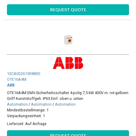
REQUEST QUOTE
1SCA022613R8800
OTE16A4M
ABB
OTE16A4M EMV-Sicherheitsschalter 4-polig 7,5 kW 400V m. rot-gelbem
Griff Kunststoffgeh. IP65 Einf. oben u. unten
Automation
/
Automation
/
Automation
Mindestbestellmenge: 1
Verpackungseinheit: 1
Lieferzeit:
Auf Anfrage
REQUEST QUOTE