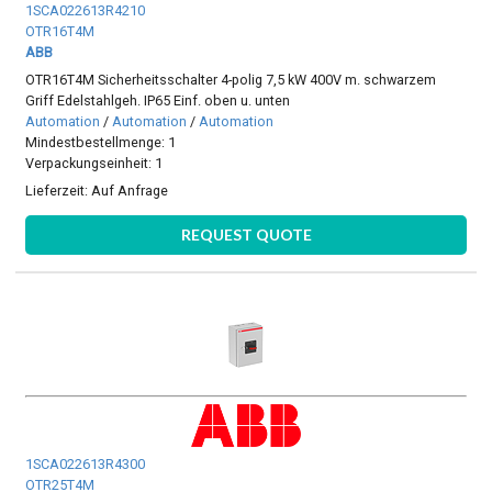
1SCA022613R4210
OTR16T4M
ABB
OTR16T4M Sicherheitsschalter 4-polig 7,5 kW 400V m. schwarzem
Griff Edelstahlgeh. IP65 Einf. oben u. unten
Automation
/
Automation
/
Automation
Mindestbestellmenge: 1
Verpackungseinheit: 1
Lieferzeit:
Auf Anfrage
REQUEST QUOTE
1SCA022613R4300
OTR25T4M