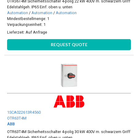
OTR36T4M Sicherheitsschalter 4-polig 22 kW 400V m. schwarzem Griff
Edelstahlgeh. IP65 Einf. oben u. unten
Automation
/
Automation
/
Automation
Mindestbestellmenge: 1
Verpackungseinheit: 1
Lieferzeit:
Auf Anfrage
REQUEST QUOTE
1SCA022613R4560
OTR63T4M
ABB
OTR63T4M Sicherheitsschalter 4-polig 30 kW 400V m. schwarzem Griff
Edelstahlgeh. IP65 Einf. oben u. unten