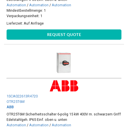
Automation
/
Automation
/
Automation
Mindestbestellmenge: 1
Verpackungseinheit: 1
Lieferzeit:
Auf Anfrage
REQUEST QUOTE
1SCA022613R4720
OTR25T6M
ABB
OTR25T6M Sicherheitsschalter 6-polig 15 kW 400V m. schwarzem Griff
Edelstahlgeh. IP65 Einf. oben u. unten
Automation
/
Automation
/
Automation