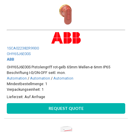
1SCA022382R9930
OHY65J6E00S
ABB
OHY65J6E00S Pistolengriff rot-gelb 65mm Wellen-ø 6mm IP65
Beschriftung I-0/ON-OFF seitl. mon.
Automation
/
Automation
/
Automation
Mindestbestellmenge: 1
Verpackungseinheit: 1
Lieferzeit:
Auf Anfrage
REQUEST QUOTE