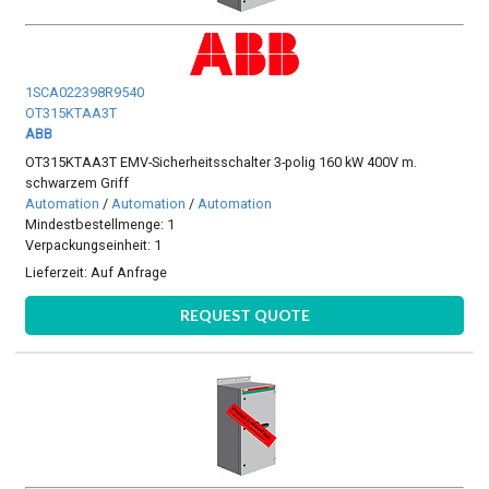
1SCA022398R9540
OT315KTAA3T
ABB
OT315KTAA3T EMV-Sicherheitsschalter 3-polig 160 kW 400V m.
schwarzem Griff
Automation
/
Automation
/
Automation
Mindestbestellmenge: 1
Verpackungseinheit: 1
Lieferzeit:
Auf Anfrage
REQUEST QUOTE