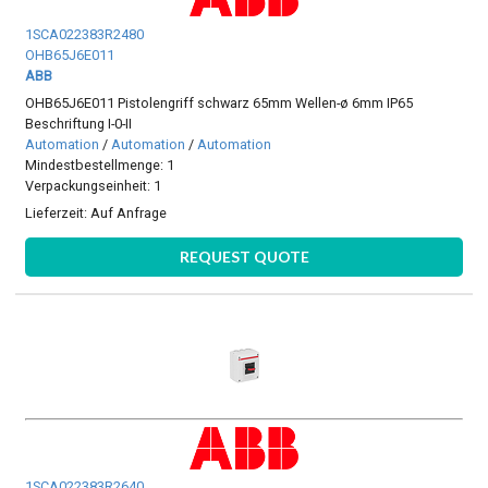
1SCA022383R2480
OHB65J6E011
ABB
OHB65J6E011 Pistolengriff schwarz 65mm Wellen-ø 6mm IP65
Beschriftung I-0-II
Automation
/
Automation
/
Automation
Mindestbestellmenge: 1
Verpackungseinheit: 1
Lieferzeit:
Auf Anfrage
REQUEST QUOTE
1SCA022383R2640