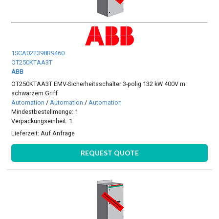
1SCA022398R9460
OT250KTAA3T
ABB
OT250KTAA3T EMV-Sicherheitsschalter 3-polig 132 kW 400V m.
schwarzem Griff
Automation
/
Automation
/
Automation
Mindestbestellmenge: 1
Verpackungseinheit: 1
Lieferzeit:
Auf Anfrage
REQUEST QUOTE