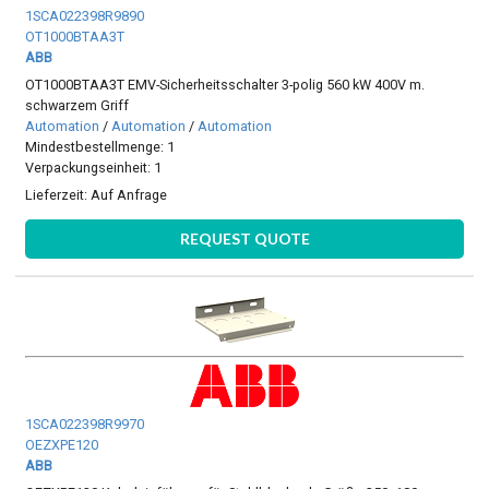
1SCA022398R9890
OT1000BTAA3T
ABB
OT1000BTAA3T EMV-Sicherheitsschalter 3-polig 560 kW 400V m.
schwarzem Griff
Automation
/
Automation
/
Automation
Mindestbestellmenge: 1
Verpackungseinheit: 1
Lieferzeit:
Auf Anfrage
REQUEST QUOTE
1SCA022398R9970
OEZXPE120
ABB