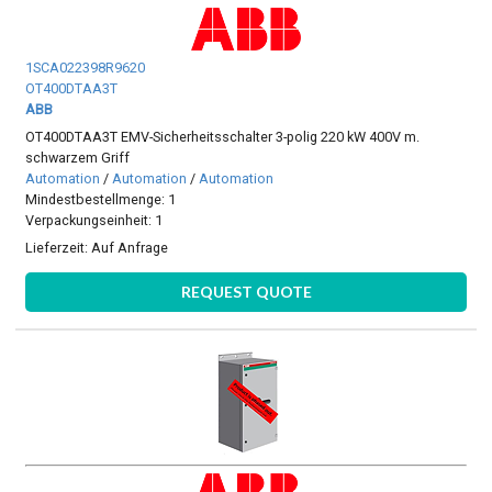
1SCA022398R9620
OT400DTAA3T
ABB
OT400DTAA3T EMV-Sicherheitsschalter 3-polig 220 kW 400V m.
schwarzem Griff
Automation
/
Automation
/
Automation
Mindestbestellmenge: 1
Verpackungseinheit: 1
Lieferzeit:
Auf Anfrage
REQUEST QUOTE