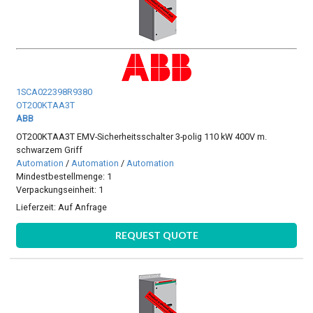
1SCA022398R9380
OT200KTAA3T
ABB
OT200KTAA3T EMV-Sicherheitsschalter 3-polig 110 kW 400V m.
schwarzem Griff
Automation
/
Automation
/
Automation
Mindestbestellmenge: 1
Verpackungseinheit: 1
Lieferzeit:
Auf Anfrage
REQUEST QUOTE