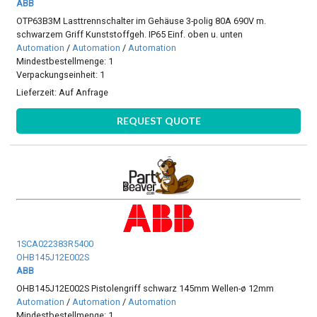
ABB
OTP63B3M Lasttrennschalter im Gehäuse 3-polig 80A 690V m.
schwarzem Griff Kunststoffgeh. IP65 Einf. oben u. unten
Automation
/
Automation
/
Automation
Mindestbestellmenge: 1
Verpackungseinheit: 1
Lieferzeit:
Auf Anfrage
REQUEST QUOTE
1SCA022383R5400
OHB145J12E002S
ABB
OHB145J12E002S Pistolengriff schwarz 145mm Wellen-ø 12mm
Automation
/
Automation
/
Automation
Mindestbestellmenge: 1