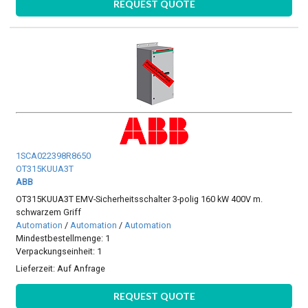
REQUEST QUOTE
1SCA022398R8650
OT315KUUA3T
ABB
OT315KUUA3T EMV-Sicherheitsschalter 3-polig 160 kW 400V m.
schwarzem Griff
Automation
/
Automation
/
Automation
Mindestbestellmenge: 1
Verpackungseinheit: 1
Lieferzeit:
Auf Anfrage
REQUEST QUOTE