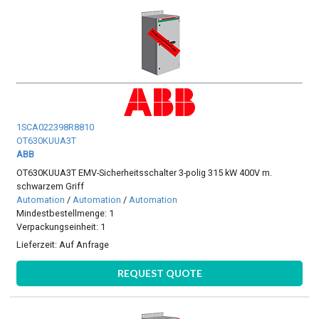
1SCA022398R8810
OT630KUUA3T
ABB
OT630KUUA3T EMV-Sicherheitsschalter 3-polig 315 kW 400V m.
schwarzem Griff
Automation
/
Automation
/
Automation
Mindestbestellmenge: 1
Verpackungseinheit: 1
Lieferzeit:
Auf Anfrage
REQUEST QUOTE