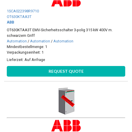
1SCA022398R9710
OT630KTAA3T
ABB
OT630KTAA3T EMV-Sicherheitsschalter 3-polig 315 kW 400V m.
schwarzem Griff
Automation
/
Automation
/
Automation
Mindestbestellmenge: 1
Verpackungseinheit: 1
Lieferzeit:
Auf Anfrage
REQUEST QUOTE