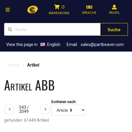
0
SPRACHE
PROFIL
WARENKORB
Suche
View this page in:
English
Email:
sales@partbeaver.com
Home
Artikel
Artikel ABB
Sortieren nach:
543 /
2049
gefunden: 61449 Artikel