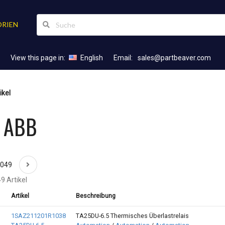
RIEN
View this page in:
English
Email:
sales@partbeaver.com
ikel
l ABB
2049
9 Artikel
Artikel
Beschreibung
1SAZ211201R1038
TA25DU-6.5 Thermisches Überlastrelais