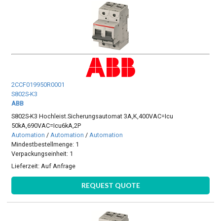
2CCF019950R0001
S802S-K3
ABB
S802S-K3 Hochleist.Sicherungsautomat 3A,K,400VAC=Icu
50kA,690VAC=Icu6kA,2P
Automation
/
Automation
/
Automation
Mindestbestellmenge: 1
Verpackungseinheit: 1
Lieferzeit:
Auf Anfrage
REQUEST QUOTE