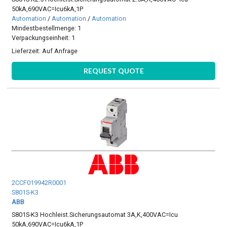
50kA,690VAC=Icu6kA,1P
Automation
/
Automation
/
Automation
Mindestbestellmenge: 1
Verpackungseinheit: 1
Lieferzeit:
Auf Anfrage
REQUEST QUOTE
2CCF019942R0001
S801S-K3
ABB
S801S-K3 Hochleist.Sicherungsautomat 3A,K,400VAC=Icu
50kA,690VAC=Icu6kA,1P