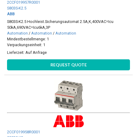
2CCF019957R0001
S803S-K2.5
ABB
S803S-K2.5 Hochleist.Sicherungsautomat 2.5A,K,400VAC=Icu
50kA,690VAC=Icu6kA,3P
Automation
/
Automation
/
Automation
Mindestbestellmenge: 1
Verpackungseinheit: 1
Lieferzeit:
Auf Anfrage
REQUEST QUOTE
2CCF019958R0001