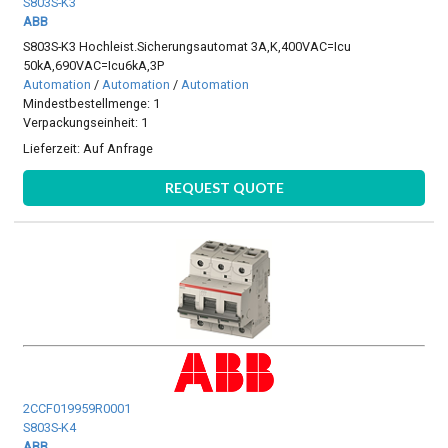
S803S-K3
ABB
S803S-K3 Hochleist.Sicherungsautomat 3A,K,400VAC=Icu
50kA,690VAC=Icu6kA,3P
Automation
/
Automation
/
Automation
Mindestbestellmenge: 1
Verpackungseinheit: 1
Lieferzeit:
Auf Anfrage
REQUEST QUOTE
2CCF019959R0001
S803S-K4
ABB