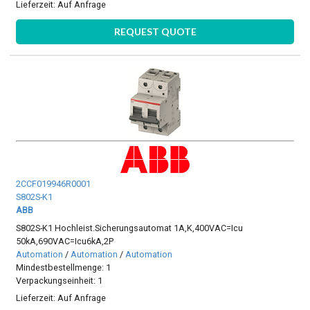
Lieferzeit:
Auf Anfrage
REQUEST QUOTE
2CCF019946R0001
S802S-K1
ABB
S802S-K1 Hochleist.Sicherungsautomat 1A,K,400VAC=Icu
50kA,690VAC=Icu6kA,2P
Automation
/
Automation
/
Automation
Mindestbestellmenge: 1
Verpackungseinheit: 1
Lieferzeit:
Auf Anfrage