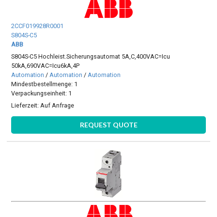
2CCF019928R0001
S804S-C5
ABB
S804S-C5 Hochleist.Sicherungsautomat 5A,C,400VAC=Icu
50kA,690VAC=Icu6kA,4P
Automation
/
Automation
/
Automation
Mindestbestellmenge: 1
Verpackungseinheit: 1
Lieferzeit:
Auf Anfrage
REQUEST QUOTE