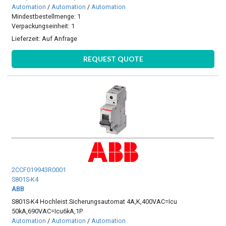
Automation
/
Automation
/
Automation
Mindestbestellmenge: 1
Verpackungseinheit: 1
Lieferzeit:
Auf Anfrage
REQUEST QUOTE
2CCF019943R0001
S801S-K4
ABB
S801S-K4 Hochleist.Sicherungsautomat 4A,K,400VAC=Icu
50kA,690VAC=Icu6kA,1P
Automation
/
Automation
/
Automation