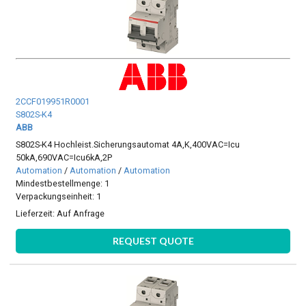
2CCF019951R0001
S802S-K4
ABB
S802S-K4 Hochleist.Sicherungsautomat 4A,K,400VAC=Icu
50kA,690VAC=Icu6kA,2P
Automation
/
Automation
/
Automation
Mindestbestellmenge: 1
Verpackungseinheit: 1
Lieferzeit:
Auf Anfrage
REQUEST QUOTE