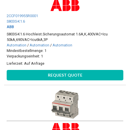
2CCF019955R0001
S803S-K1.6
ABB
S803S-K1.6 Hochleist.Sicherungsautomat 1.6A,K,400VAC=Icu
50kA,690VAC=Icu6kA,3P
Automation
/
Automation
/
Automation
Mindestbestellmenge: 1
Verpackungseinheit: 1
Lieferzeit:
Auf Anfrage
REQUEST QUOTE