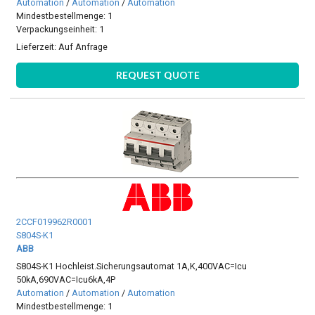
Automation
/
Automation
/
Automation
Mindestbestellmenge: 1
Verpackungseinheit: 1
Lieferzeit:
Auf Anfrage
REQUEST QUOTE
2CCF019962R0001
S804S-K1
ABB
S804S-K1 Hochleist.Sicherungsautomat 1A,K,400VAC=Icu
50kA,690VAC=Icu6kA,4P
Automation
/
Automation
/
Automation
Mindestbestellmenge: 1