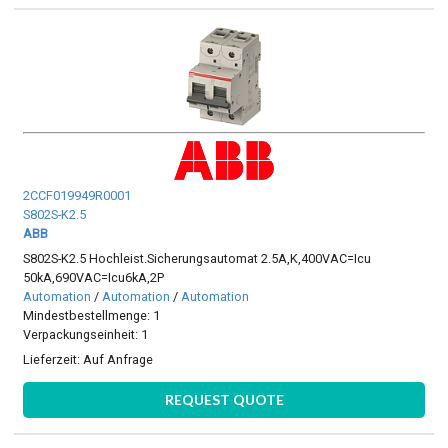
2CCF019949R0001
S802S-K2.5
ABB
S802S-K2.5 Hochleist.Sicherungsautomat 2.5A,K,400VAC=Icu
50kA,690VAC=Icu6kA,2P
Automation
/
Automation
/
Automation
Mindestbestellmenge: 1
Verpackungseinheit: 1
Lieferzeit:
Auf Anfrage
REQUEST QUOTE