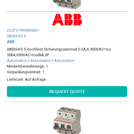
2CCF019953R0001
S803S-K0.5
ABB
S803S-K0.5 Hochleist.Sicherungsautomat 0.5A,K,400VAC=Icu
50kA,690VAC=Icu6kA,3P
Automation
/
Automation
/
Automation
Mindestbestellmenge: 1
Verpackungseinheit: 1
Lieferzeit:
Auf Anfrage
REQUEST QUOTE