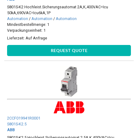
S801S-K2 Hochleist.Sicherungsautomat 2A,K,400VAC=Icu
50kA,690VAC=Icu6kA,1P
Automation
/
Automation
/
Automation
Mindestbestellmenge: 1
Verpackungseinheit: 1
Lieferzeit:
Auf Anfrage
REQUEST QUOTE
2CCF019941R0001
S801S-K2.5
ABB
S801S-K2.5 Hochleist.Sicherungsautomat 2.5A,K,400VAC=Icu