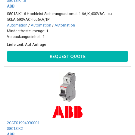
S801S-K1.6
ABB
S801S-K1.6 Hochleist.Sicherungsautomat 1.6A,K,400VAC=Icu
50kA,690VAC=Icu6kA,1P
Automation
/
Automation
/
Automation
Mindestbestellmenge: 1
Verpackungseinheit: 1
Lieferzeit:
Auf Anfrage
REQUEST QUOTE
2CCF019940R0001
S801S-K2
ABB