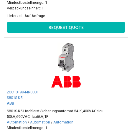
Mindestbestellmenge: 1
Verpackungseinheit: 1
Lieferzeit:
Auf Anfrage
REQUEST QUOTE
2CCF019944R0001
S801S-K5
ABB
S801S-K5 Hochleist.Sicherungsautomat 5A,K,400VAC=Icu
50kA,690VAC=Icu6kA,1P
Automation
/
Automation
/
Automation
Mindestbestellmenge: 1