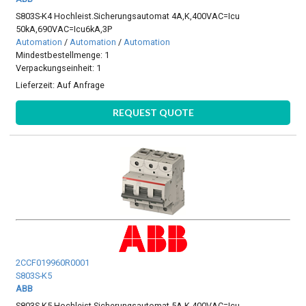
S803S-K4 Hochleist.Sicherungsautomat 4A,K,400VAC=Icu
50kA,690VAC=Icu6kA,3P
Automation
/
Automation
/
Automation
Mindestbestellmenge: 1
Verpackungseinheit: 1
Lieferzeit:
Auf Anfrage
REQUEST QUOTE
2CCF019960R0001
S803S-K5
ABB
S803S-K5 Hochleist.Sicherungsautomat 5A,K,400VAC=Icu