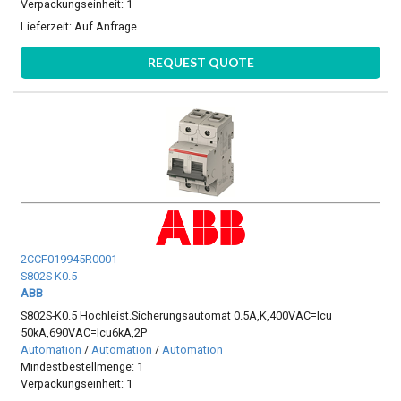
Verpackungseinheit: 1
Lieferzeit:
Auf Anfrage
REQUEST QUOTE
2CCF019945R0001
S802S-K0.5
ABB
S802S-K0.5 Hochleist.Sicherungsautomat 0.5A,K,400VAC=Icu
50kA,690VAC=Icu6kA,2P
Automation
/
Automation
/
Automation
Mindestbestellmenge: 1
Verpackungseinheit: 1