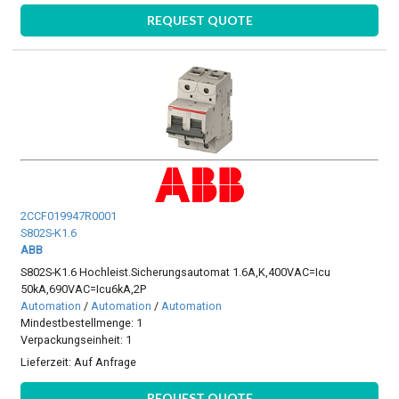
REQUEST QUOTE
2CCF019947R0001
S802S-K1.6
ABB
S802S-K1.6 Hochleist.Sicherungsautomat 1.6A,K,400VAC=Icu
50kA,690VAC=Icu6kA,2P
Automation
/
Automation
/
Automation
Mindestbestellmenge: 1
Verpackungseinheit: 1
Lieferzeit:
Auf Anfrage
REQUEST QUOTE