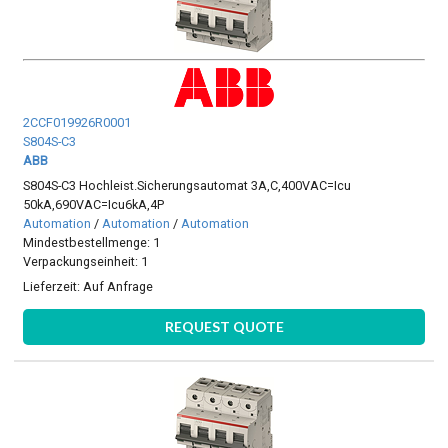
2CCF019926R0001
S804S-C3
ABB
S804S-C3 Hochleist.Sicherungsautomat 3A,C,400VAC=Icu
50kA,690VAC=Icu6kA,4P
Automation
/
Automation
/
Automation
Mindestbestellmenge: 1
Verpackungseinheit: 1
Lieferzeit:
Auf Anfrage
REQUEST QUOTE