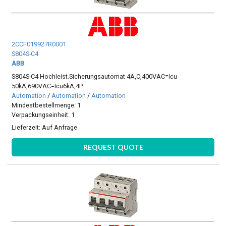
2CCF019927R0001
S804S-C4
ABB
S804S-C4 Hochleist.Sicherungsautomat 4A,C,400VAC=Icu
50kA,690VAC=Icu6kA,4P
Automation
/
Automation
/
Automation
Mindestbestellmenge: 1
Verpackungseinheit: 1
Lieferzeit:
Auf Anfrage
REQUEST QUOTE