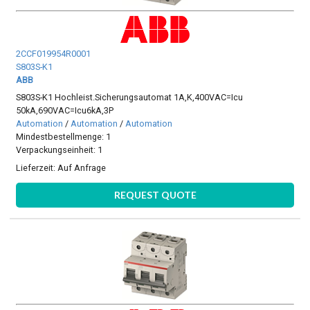
2CCF019954R0001
S803S-K1
ABB
S803S-K1 Hochleist.Sicherungsautomat 1A,K,400VAC=Icu
50kA,690VAC=Icu6kA,3P
Automation
/
Automation
/
Automation
Mindestbestellmenge: 1
Verpackungseinheit: 1
Lieferzeit:
Auf Anfrage
REQUEST QUOTE