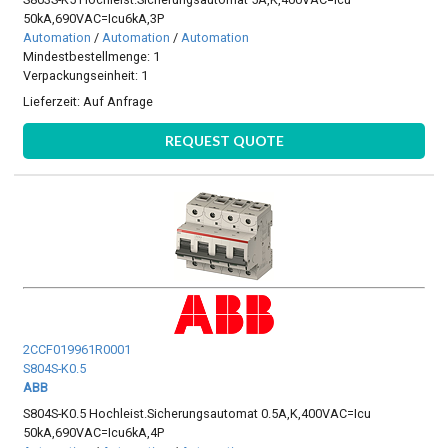
50kA,690VAC=Icu6kA,3P
Automation
/
Automation
/
Automation
Mindestbestellmenge: 1
Verpackungseinheit: 1
Lieferzeit:
Auf Anfrage
REQUEST QUOTE
2CCF019961R0001
S804S-K0.5
ABB
S804S-K0.5 Hochleist.Sicherungsautomat 0.5A,K,400VAC=Icu
50kA,690VAC=Icu6kA,4P