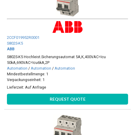
2CCF019952R0001
S802S-K5
ABB
S802S-K5 Hochleist.Sicherungsautomat 5A,K,400VAC=Icu
50kA,690VAC=Icu6kA,2P
Automation
/
Automation
/
Automation
Mindestbestellmenge: 1
Verpackungseinheit: 1
Lieferzeit:
Auf Anfrage
REQUEST QUOTE