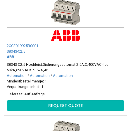
2CCF019925R0001
S804S-C2.5
ABB
S804S-C2.5 Hochleist.Sicherungsautomat 2.5A,C,400VAC=Icu
50kA,690VAC=Icu6kA,4P
Automation
/
Automation
/
Automation
Mindestbestellmenge: 1
Verpackungseinheit: 1
Lieferzeit:
Auf Anfrage
REQUEST QUOTE