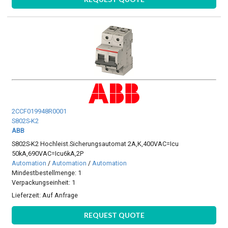
2CCF019948R0001
S802S-K2
ABB
S802S-K2 Hochleist.Sicherungsautomat 2A,K,400VAC=Icu
50kA,690VAC=Icu6kA,2P
Automation
/
Automation
/
Automation
Mindestbestellmenge: 1
Verpackungseinheit: 1
Lieferzeit:
Auf Anfrage
REQUEST QUOTE