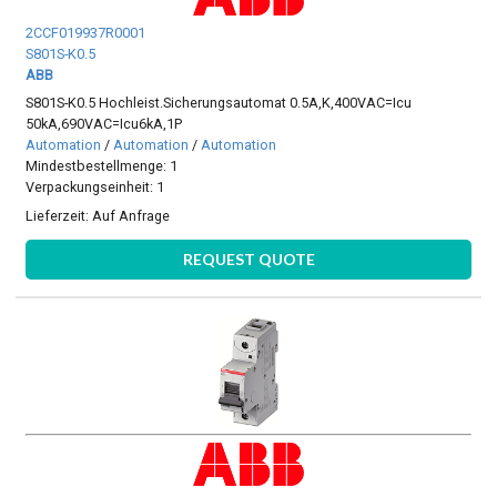
2CCF019937R0001
S801S-K0.5
ABB
S801S-K0.5 Hochleist.Sicherungsautomat 0.5A,K,400VAC=Icu
50kA,690VAC=Icu6kA,1P
Automation
/
Automation
/
Automation
Mindestbestellmenge: 1
Verpackungseinheit: 1
Lieferzeit:
Auf Anfrage
REQUEST QUOTE