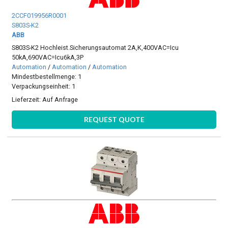
2CCF019956R0001
S803S-K2
ABB
S803S-K2 Hochleist.Sicherungsautomat 2A,K,400VAC=Icu
50kA,690VAC=Icu6kA,3P
Automation
/
Automation
/
Automation
Mindestbestellmenge: 1
Verpackungseinheit: 1
Lieferzeit:
Auf Anfrage
REQUEST QUOTE