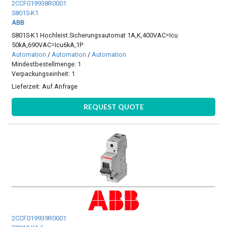
2CCF019938R0001
S801S-K1
ABB
S801S-K1 Hochleist.Sicherungsautomat 1A,K,400VAC=Icu
50kA,690VAC=Icu6kA,1P
Automation
/
Automation
/
Automation
Mindestbestellmenge: 1
Verpackungseinheit: 1
Lieferzeit:
Auf Anfrage
REQUEST QUOTE
2CCF019939R0001